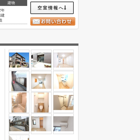
建物
空室情報へ
2年
階建
造