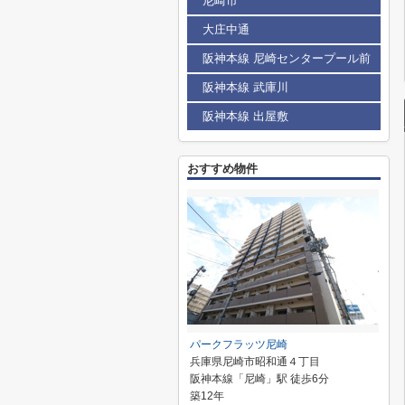
尼崎市
大庄中通
阪神本線 尼崎センタープール前
阪神本線 武庫川
阪神本線 出屋敷
おすすめ物件
パークフラッツ尼崎
兵庫県尼崎市昭和通４丁目
阪神本線「尼崎」駅 徒歩6分
築12年