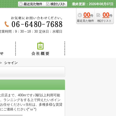
最終更新：2026年08月07日
00
00
件
件
最近見た物件
検討リスト
営業時間：9：30～18：30
定休日：水曜日
>
シャイン
庄店まで、400mです♪3駅以上利用可能
は、ランニングをする上で抑えたいポイン
お任せください♪当社は、多種多様な賃貸
絡ください(*´ω`*)