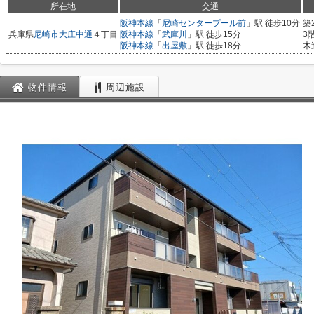
所在地
交通
阪神本線
「
尼崎センタープール前
」駅 徒歩10分
築
兵庫県
尼崎市
大庄中通
４丁目
阪神本線
「
武庫川
」駅 徒歩15分
3
阪神本線
「
出屋敷
」駅 徒歩18分
木
物件情報
周辺施設