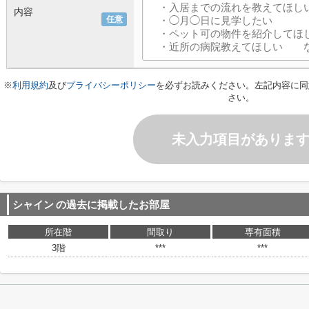
内容
任意
※
利用規約
及び
プライバシーポリシー
を必ずお読みください。左記内容に同
さい。
未入力項目がありま
シャイン
の過去に掲載したお部屋
所在階
間取り
専有面積
3階
***
***