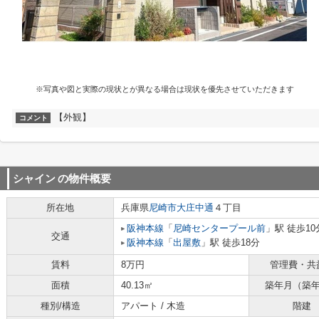
※写真や図と実際の現状とが異なる場合は現状を優先させていただきます
【外観】
コメント
シャイン
の物件概要
所在地
兵庫県
尼崎市
大庄中通
４丁目
阪神本線
「
尼崎センタープール前
」駅 徒歩10
交通
阪神本線
「
出屋敷
」駅 徒歩18分
賃料
8万円
管理費・共
面積
40.13㎡
築年月（築
種別/構造
アパート / 木造
階建