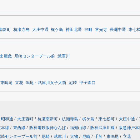
南新町
杭瀬寺島
大庄中通
梶ケ島
神田北通
汐町
常光寺
長洲中通
東七
出屋敷
尼崎センタープール前
武庫川
東鳴尾
立花
鳴尾・武庫川女子大前
尼崎
甲子園口
昭和通
/
大庄西町
/
杭瀬南新町
/
杭瀬寺島
/
梶ケ島
/
東七松町
/
大庄中通
/
道本線
/
東西線
/
阪神電鉄阪神なんば
/
福知山線
/
阪神武庫川線
/
阪急神戸本
尼崎センタープール前
/
尼崎
/
武庫川
/
大物
/
尼崎
/
千船
/
東鳴尾
/
立花