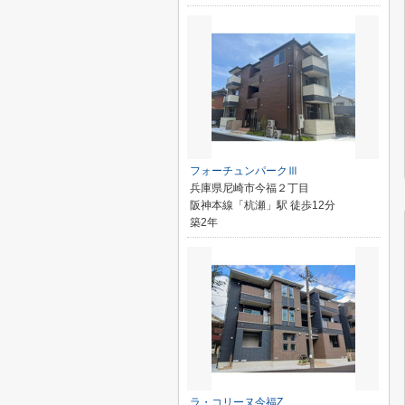
フォーチュンパークⅢ
兵庫県尼崎市今福２丁目
阪神本線「杭瀬」駅 徒歩12分
築2年
ラ・コリーヌ今福Z