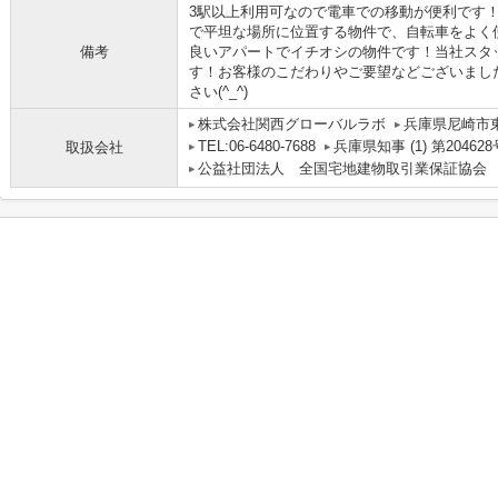
3駅以上利用可なので電車での移動が便利です
で平坦な場所に位置する物件で、自転車をよく
備考
良いアパートでイチオシの物件です！当社スタ
す！お客様のこだわりやご要望などございまし
さい(^_^)
株式会社関西グローバルラボ
兵庫県尼崎市
TEL:06-6480-7688
兵庫県知事 (1) 第204628
取扱会社
公益社団法人 全国宅地建物取引業保証協会