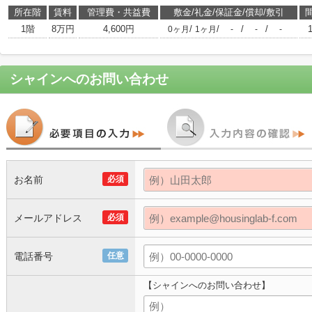
所在階
賃料
管理費・共益費
敷金/礼金/保証金/償却/敷引
1階
8万円
4,600円
/
/
/
/
0ヶ月
1ヶ月
-
-
-
シャイン
へのお問い合わせ
お名前
必須
メールアドレス
必須
電話番号
任意
【シャインへのお問い合わせ】