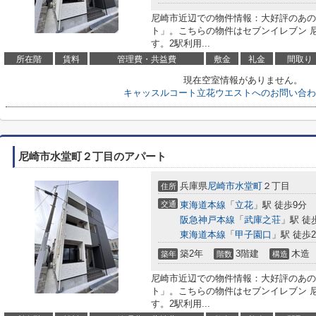
尼崎市近辺での物件情報：大好評のあの
ト」。こちらの物件はセブンイレブン 尼
す。2駅利用...
所在階
賃料
管理費・共益費
敷金
礼金
間取り
現在空室情報がありません。
キャッスルコート立花ウエストへのお問い合わ
尼崎市水堂町２丁目のアパート
兵庫県
尼崎市
水堂町
２丁目
住所
交通
東海道本線
「
立花
」駅 徒歩9分
阪急神戸本線
「
武庫之荘
」駅 徒
東海道本線
「
甲子園口
」駅 徒歩2
築2年
3階建
木造
築年
階数
構造
尼崎市近辺での物件情報：大好評のあの
ト」。こちらの物件はセブンイレブン 尼
す。2駅利用...