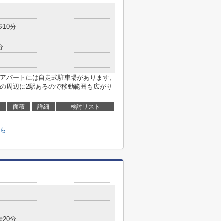
歩10分
分
アパートには自走式駐車場があります。
の周辺に2駅あるので移動範囲も広がり
面積
詳細
検討リスト
ら
歩20分