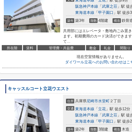
東海道本線
「
立花
」駅 徒歩9分
阪急神戸本線
「
武庫之荘
」駅 徒
東海道本線
「
甲子園口
」駅 徒歩3
築3年
4階建
鉄骨
築年
階数
構造
共用部にはエレベータ・敷地内ごみ置き
ます。初期費用のカード決済ができます
て...
所在階
賃料
管理費・共益費
敷金
礼金
間取り
現在空室情報がありません。
ダイワール立花へのお問い合わせはこ
キャッスルコート立花ウエスト
兵庫県
尼崎市
水堂町
２丁目
住所
交通
東海道本線
「
立花
」駅 徒歩12分
阪急神戸本線
「
武庫之荘
」駅 徒
東海道本線
「
甲子園口
」駅 徒歩2
築2年
3階建
木造
築年
階数
構造