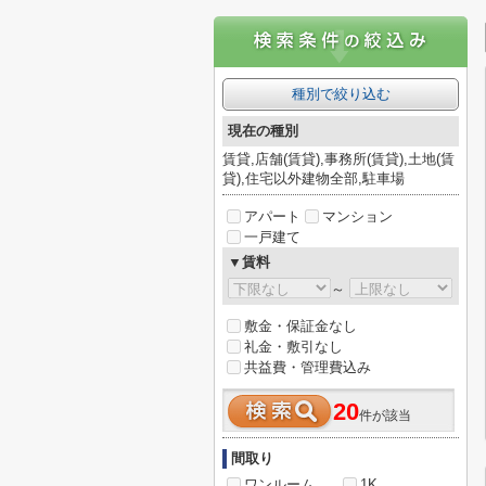
種別で絞り込む
現在の種別
賃貸,店舗(賃貸),事務所(賃貸),土地(賃
貸),住宅以外建物全部,駐車場
アパート
マンション
一戸建て
▼賃料
～
敷金・保証金なし
礼金・敷引なし
共益費・管理費込み
20
件が該当
間取り
ワンルーム
1K