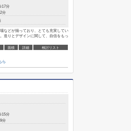
歩17分
2分
造
場などが揃っており、とても充実してい
。造りとデザインに関して、自信をもっ
面積
詳細
検討リスト
ちら
歩15分
9分