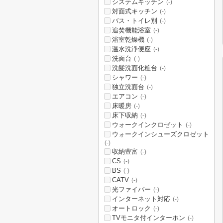
システムキッチン
(-)
対面式キッチン
(-)
バス・トイレ別
(-)
追焚機能浴室
(-)
浴室乾燥機
(-)
温水洗浄便座
(-)
洗面台
(-)
洗髪洗面化粧台
(-)
シャワー
(-)
独立洗面台
(-)
エアコン
(-)
床暖房
(-)
床下収納
(-)
ウォークインクロゼット
(-)
ウォークインシューズクロゼット
(-)
収納豊富
(-)
CS
(-)
BS
(-)
CATV
(-)
光ファイバー
(-)
インターネット対応
(-)
オートロック
(-)
TVモニタ付インターホン
(-)