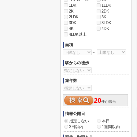
1DK
1LDK
2K
2DK
2LDK
3K
3DK
3LDK
4K
4DK
4LDK以上
面積
～
駅からの徒歩
築年数
20
件が該当
情報公開日
指定しない
本日
3日以内
1週間以内