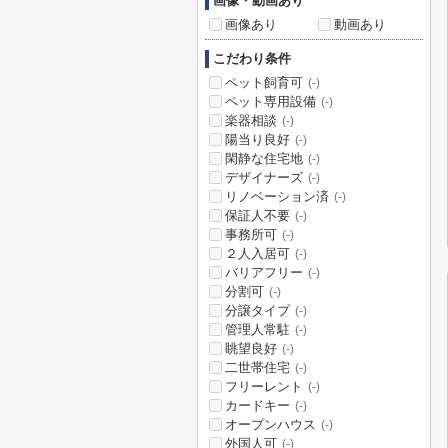
画像・動画あり
画像あり
動画あり
こだわり条件
ペット飼育可
(-)
ペット専用設備
(-)
楽器相談
(-)
陽当り良好
(-)
閑静な住宅地
(-)
デザイナーズ
(-)
リノベーション済
(-)
保証人不要
(-)
事務所可
(-)
２人入居可
(-)
バリアフリー
(-)
分割可
(-)
分譲タイプ
(-)
管理人常駐
(-)
眺望良好
(-)
二世帯住宅
(-)
フリーレント
(-)
カードキー
(-)
オープンハウス
(-)
外国人可
(-)