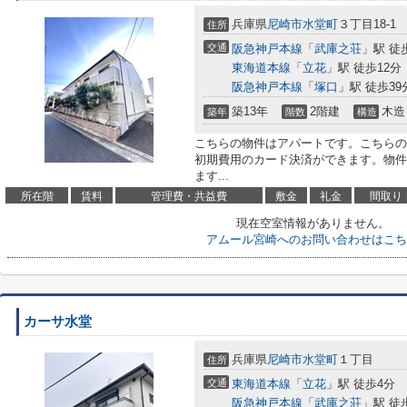
兵庫県
尼崎市
水堂町
３丁目18-1
住所
交通
阪急神戸本線
「
武庫之荘
」駅 徒
東海道本線
「
立花
」駅 徒歩12分
阪急神戸本線
「
塚口
」駅 徒歩39
築13年
2階建
木造
築年
階数
構造
こちらの物件はアパートです。こちらの
初期費用のカード決済ができます。物件
ます...
所在階
賃料
管理費・共益費
敷金
礼金
間取り
現在空室情報がありません。
アムール宮崎へのお問い合わせはこち
カーサ水堂
兵庫県
尼崎市
水堂町
１丁目
住所
交通
東海道本線
「
立花
」駅 徒歩4分
阪急神戸本線
「
武庫之荘
」駅 徒