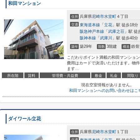
和田マンション
兵庫県
尼崎市
水堂町
４丁目
住所
交通
東海道本線
「
立花
」駅 徒歩18分
阪急神戸本線
「
武庫之荘
」駅 徒
阪神本線
「
武庫川
」駅 徒歩40分
築29年
3階建
鉄骨
築年
階数
構造
こだわりポイント満載の和田マンション
費用はカードで決済いただけます。物件
ます...
所在階
賃料
管理費・共益費
敷金
礼金
間取り
現在空室情報がありません。
和田マンションへのお問い合わせはこ
ダイワール立花
兵庫県
尼崎市
水堂町
１丁目
住所
交通