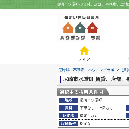
尼崎駅の不動産｜ハウジングラボ
>
(賃
尼崎市水堂町 賃貸、店舗、
地域
尼崎市水堂町
賃料
下限なし～上限なし
駅徒歩
指定しない
設備条件
指定なし