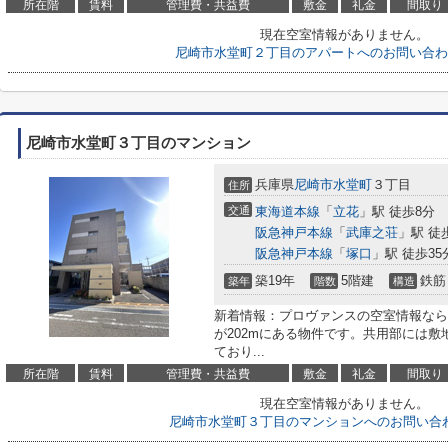
所在階
賃料
管理費・共益費
敷金
礼金
間取り
現在空室情報がありません。
尼崎市水堂町２丁目のアパートへのお問い合わ
尼崎市水堂町３丁目のマンション
兵庫県
尼崎市
水堂町
３丁目
住所
交通
東海道本線
「
立花
」駅 徒歩8分
阪急神戸本線
「
武庫之荘
」駅 徒
阪急神戸本線
「
塚口
」駅 徒歩35
築19年
5階建
鉄筋
築年
階数
構造
新着情報：プロヴァンスの空室情報なら
が202mにある物件です。共用部には
ており...
所在階
賃料
管理費・共益費
敷金
礼金
間取り
現在空室情報がありません。
尼崎市水堂町３丁目のマンションへのお問い合