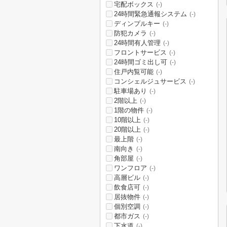
宅配ボックス
(-)
24時間緊急通報システム
(-)
ディンプルキー
(-)
防犯カメラ
(-)
24時間有人管理
(-)
フロントサービス
(-)
24時間ゴミ出し可
(-)
住戸内覧可能
(-)
コンシェルジュサービス
(-)
駐車場あり
(-)
2階以上
(-)
1階の物件
(-)
10階以上
(-)
20階以上
(-)
最上階
(-)
南向き
(-)
角部屋
(-)
ワンフロア
(-)
高層ビル
(-)
飲食店可
(-)
居抜物件
(-)
個別空調
(-)
都市ガス
(-)
下水道
(-)