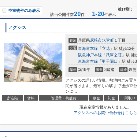
並び順：
空室物件のみ表示
20
1-20
該当公開件数
件
件表示
アクシス
兵庫県
尼崎市
水堂町
１丁目
住所
交通
東海道本線
「
立花
」駅 徒歩12分
阪急神戸本線
「
武庫之荘
」駅 徒
東海道本線
「
甲子園口
」駅 徒歩3
築19年
3階建
鉄筋
築年
階数
構造
アクシスの詳しい情報。敷地内ごみ置き
間が省けます。最寄りの駅まで徒歩12
ンに...
所在階
賃料
管理費・共益費
敷金
礼金
間取り
現在空室情報がありません。
アクシスへのお問い合わせはこちら