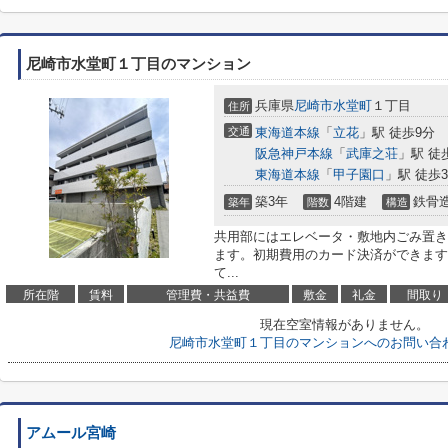
尼崎市水堂町１丁目のマンション
兵庫県
尼崎市
水堂町
１丁目
住所
交通
東海道本線
「
立花
」駅 徒歩9分
阪急神戸本線
「
武庫之荘
」駅 徒
東海道本線
「
甲子園口
」駅 徒歩3
築3年
4階建
鉄骨
築年
階数
構造
共用部にはエレベータ・敷地内ごみ置き
ます。初期費用のカード決済ができます
て...
所在階
賃料
管理費・共益費
敷金
礼金
間取り
現在空室情報がありません。
尼崎市水堂町１丁目のマンションへのお問い合
アムール宮崎