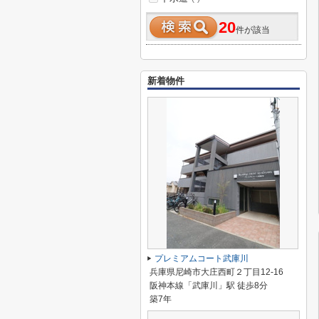
20
件が該当
新着物件
プレミアムコート武庫川
兵庫県尼崎市大庄西町２丁目12-16
阪神本線「武庫川」駅 徒歩8分
築7年