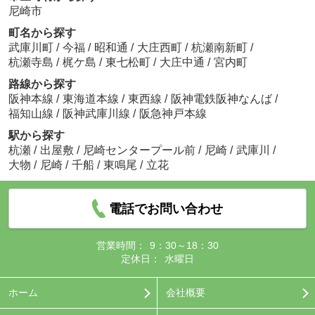
尼崎市
町名から探す
武庫川町
/
今福
/
昭和通
/
大庄西町
/
杭瀬南新町
/
杭瀬寺島
/
梶ケ島
/
東七松町
/
大庄中通
/
宮内町
路線から探す
阪神本線
/
東海道本線
/
東西線
/
阪神電鉄阪神なんば
/
福知山線
/
阪神武庫川線
/
阪急神戸本線
駅から探す
杭瀬
/
出屋敷
/
尼崎センタープール前
/
尼崎
/
武庫川
/
大物
/
尼崎
/
千船
/
東鳴尾
/
立花
電話でお問い合わせ
営業時間：
9：30～18：30
定休日：
水曜日
ホーム
会社概要