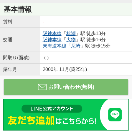
基本情報
賃料
-
阪神本線
「
杭瀬
」駅 徒歩13分
交通
阪神本線
「
大物
」駅 徒歩16分
東海道本線
「
尼崎
」駅 徒歩15分
間取り(面積)
-(-)
築年月
2000年 11月(築25年)
お問い合わせ(無料)