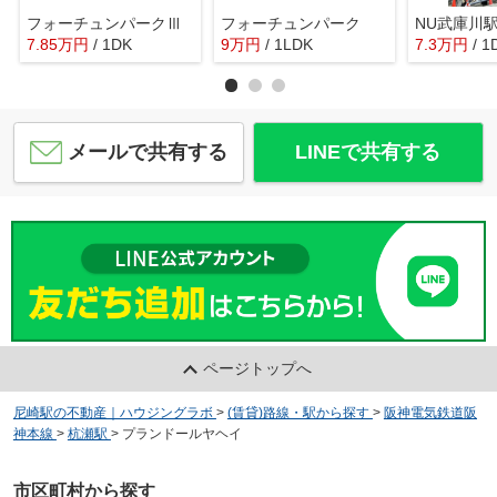
フォーチュンパークⅢ
フォーチュンパーク
NU武庫川
7.85
万
円
/ 1DK
9
万
円
/ 1LDK
7.3
万
円
/ 1
メールで共有する
LINEで共有する
ページトップへ
尼崎駅の不動産｜ハウジングラボ
>
(賃貸)路線・駅から探す
>
阪神電気鉄道阪
神本線
>
杭瀬駅
>
プランドールヤヘイ
市区町村から探す