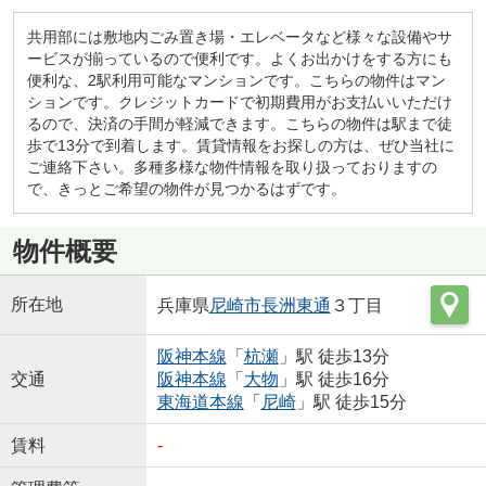
共用部には敷地内ごみ置き場・エレベータなど様々な設備やサ
ービスが揃っているので便利です。よくお出かけをする方にも
便利な、2駅利用可能なマンションです。こちらの物件はマン
ションです。クレジットカードで初期費用がお支払いいただけ
るので、決済の手間が軽減できます。こちらの物件は駅まで徒
歩で13分で到着します。賃貸情報をお探しの方は、ぜひ当社に
ご連絡下さい。多種多様な物件情報を取り扱っておりますの
で、きっとご希望の物件が見つかるはずです。
物件概要
所在地
兵庫県
尼崎市
長洲東通
３丁目
阪神本線
「
杭瀬
」駅 徒歩13分
交通
阪神本線
「
大物
」駅 徒歩16分
東海道本線
「
尼崎
」駅 徒歩15分
賃料
-