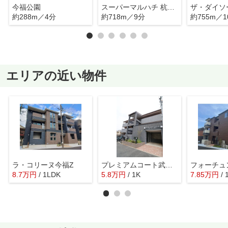
今福公園
スーパーマルハチ 杭瀬店
約288m／4分
約718m／9分
約755m／1
エリアの近い物件
ラ・コリーヌ今福Z
プレミアムコート武庫川
フォーチュ
8.7
万
円
/ 1LDK
5.8
万
円
/ 1K
7.85
万
円
/ 