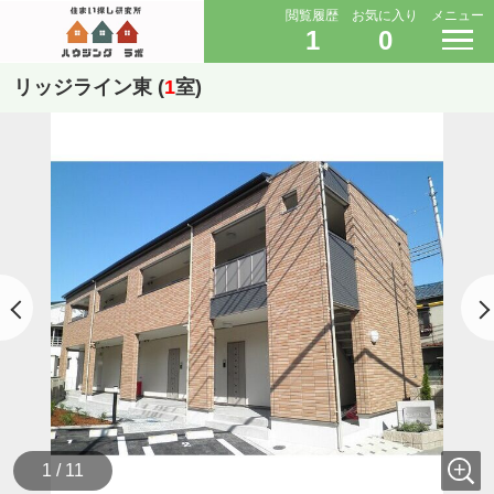
閲覧履歴
お気に入り
メニュー
1
0
リッジライン東 (
1
室)
1 / 11