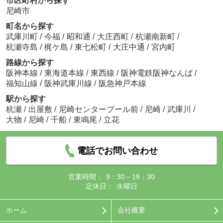
市区町村から探す
尼崎市
町名から探す
武庫川町
/
今福
/
昭和通
/
大庄西町
/
杭瀬南新町
/
杭瀬寺島
/
梶ケ島
/
東七松町
/
大庄中通
/
宮内町
路線から探す
阪神本線
/
東海道本線
/
東西線
/
阪神電鉄阪神なんば
/
福知山線
/
阪神武庫川線
/
阪急神戸本線
駅から探す
杭瀬
/
出屋敷
/
尼崎センタープール前
/
尼崎
/
武庫川
/
大物
/
尼崎
/
千船
/
東鳴尾
/
立花
電話でお問い合わせ
営業時間：
9：30～18：30
定休日：
水曜日
ホーム
会社概要