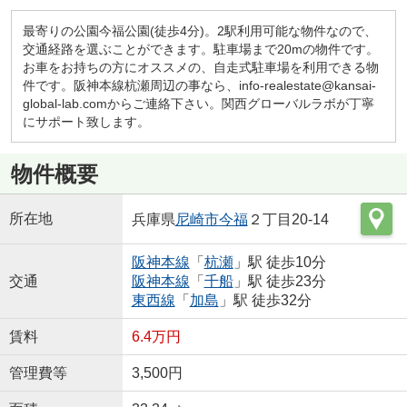
最寄りの公園今福公園(徒歩4分)。2駅利用可能な物件なので、
交通経路を選ぶことができます。駐車場まで20mの物件です。
お車をお持ちの方にオススメの、自走式駐車場を利用できる物
件です。阪神本線杭瀬周辺の事なら、info-realestate@kansai-
global-lab.comからご連絡下さい。関西グローバルラボが丁寧
にサポート致します。
物件概要
所在地
兵庫県
尼崎市
今福
２丁目20-14
阪神本線
「
杭瀬
」駅 徒歩10分
交通
阪神本線
「
千船
」駅 徒歩23分
東西線
「
加島
」駅 徒歩32分
賃料
6.4万円
管理費等
3,500円