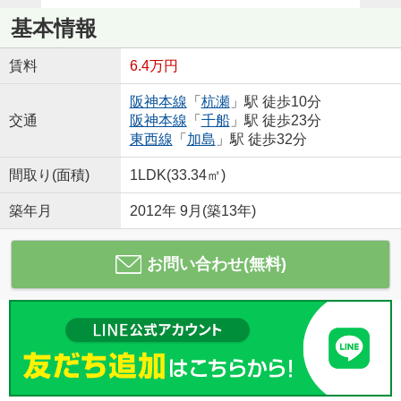
基本情報
賃料
6.4万円
阪神本線
「
杭瀬
」駅 徒歩10分
交通
阪神本線
「
千船
」駅 徒歩23分
東西線
「
加島
」駅 徒歩32分
間取り(面積)
1LDK(33.34㎡)
築年月
2012年 9月(築13年)
お問い合わせ(無料)