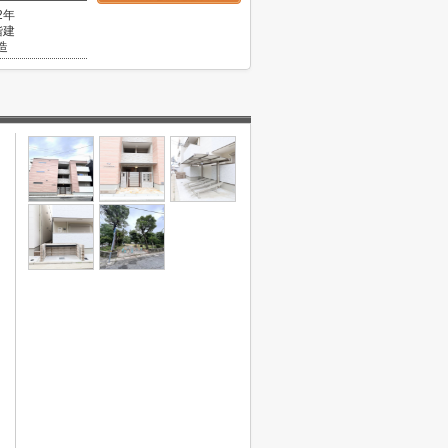
2年
階建
造