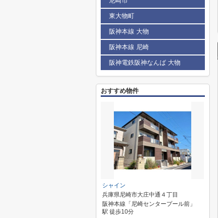
尼崎市
東大物町
阪神本線 大物
阪神本線 尼崎
阪神電鉄阪神なんば 大物
おすすめ物件
シャイン
兵庫県尼崎市大庄中通４丁目
阪神本線「尼崎センタープール前」
駅 徒歩10分