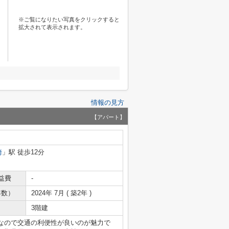
※ご覧になりたい写真をクリックすると
拡大されて表示されます。
情報の見方
【アパート】
崎
」駅 徒歩12分
益費
-
年数）
2024年 7月 ( 築2年 )
3階建
件なので交通の利便性が良いのが魅力で