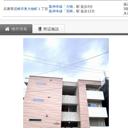
築
阪神本線
「
大物
」駅 徒歩3分
兵庫県
尼崎市
東大物町
１丁目
3
阪神本線
「
尼崎
」駅 徒歩12分
木
物件情報
周辺施設