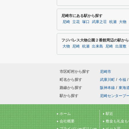
尼崎市にある駅から探す
尼崎
立花
塚口
武庫之荘
杭瀬
大物
フジパレス大物公園２番館周辺の駅から
大物
尼崎
杭瀬
出来島
尼崎
出屋敷
市区町村から探す
尼崎市
町名から探す
武庫川町
/
今福
/
路線から探す
阪神本線
/
東海
駅から探す
尼崎センタープ
ホーム
駅近
会社概要
敷金も礼金も
プライバシーポリシー
ペット可