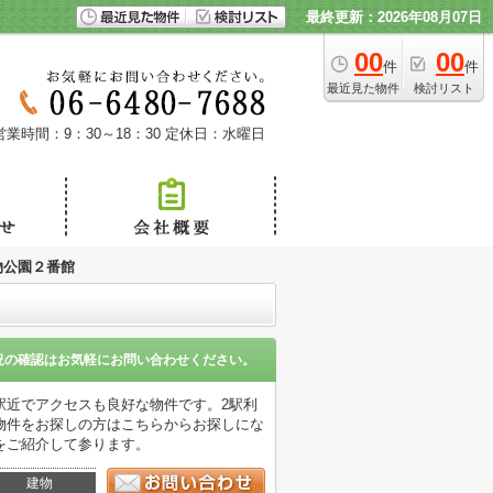
最終更新：2026年08月07日
00
00
件
件
最近見た物件
検討リスト
営業時間：9：30～18：30
定休日：水曜日
物公園２番館
況の確認はお気軽にお問い合わせください。
駅近でアクセスも良好な物件です。2駅利
物件をお探しの方はこちらからお探しにな
をご紹介して参ります。
建物