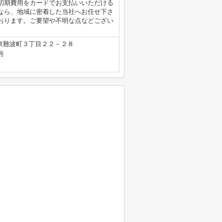
初期費用をカードでお支払いいただける
なら、地域に密着した当社へお任せ下さ
おります。ご要望や不明な点などござい
東難波町３丁目２２－２８
号