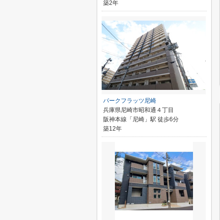
築2年
パークフラッツ尼崎
兵庫県尼崎市昭和通４丁目
阪神本線「尼崎」駅 徒歩6分
築12年