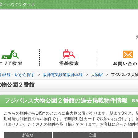
産／ハウジングラボ
貸)路線・駅から探す
>
阪神電気鉄道阪神本線
>
大物駅
>
フジパレス大
大物公園２番館
フジパレス大物公園２番館
の過去掲載物件情報
現
こちらの物件から145mのところに東大物公園があります。駅まで3分と、
用可能な利便性の高い物件です。初期費用はカードで決済いただけます。
りませんか。たくさんの物件を取り揃えております。お客様に合った物件
所在地
交通