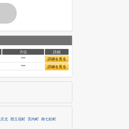
す
方位
詳細
***
詳細を見る
***
詳細を見る
大庄北
西立花町
宮内町
南七松町