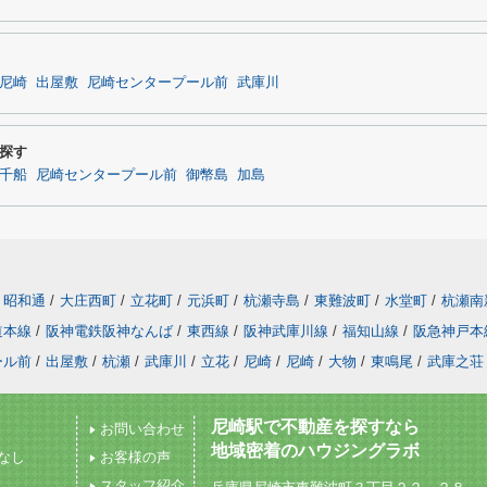
尼崎
出屋敷
尼崎センタープール前
武庫川
探す
千船
尼崎センタープール前
御幣島
加島
昭和通
/
大庄西町
/
立花町
/
元浜町
/
杭瀬寺島
/
東難波町
/
水堂町
/
杭瀬南
道本線
/
阪神電鉄阪神なんば
/
東西線
/
阪神武庫川線
/
福知山線
/
阪急神戸本
ール前
/
出屋敷
/
杭瀬
/
武庫川
/
立花
/
尼崎
/
尼崎
/
大物
/
東鳴尾
/
武庫之荘
尼崎駅で不動産を探すなら
お問い合わせ
地域密着のハウジングラボ
なし
お客様の声
スタッフ紹介