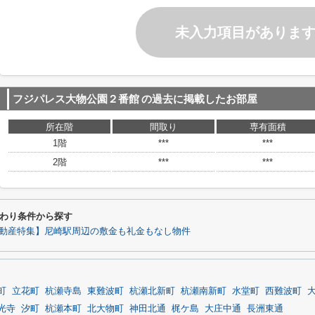
未入力項目がありま
フジパレス大物公園２番館
の過去に掲載したお部屋
所在階
間取り
専有面積
1階
***
***
2階
***
***
わり条件から探す
動産特集】尼崎駅周辺の敷金も礼金もなし物件
町
立花町
杭瀬寺島
東難波町
杭瀬北新町
杭瀬南新町
水堂町
西難波町
光寺
汐町
杭瀬本町
北大物町
神田北通
梶ケ島
大庄中通
長洲東通