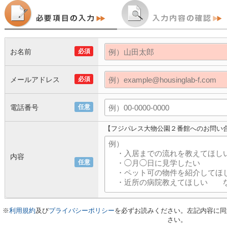
お名前
必須
メールアドレス
必須
電話番号
任意
【フジパレス大物公園２番館へのお問い
内容
任意
※
利用規約
及び
プライバシーポリシー
を必ずお読みください。左記内容に同
さい。