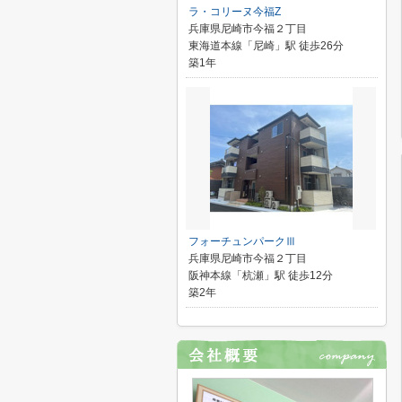
ラ・コリーヌ今福Z
兵庫県尼崎市今福２丁目
東海道本線「尼崎」駅 徒歩26分
築1年
フォーチュンパークⅢ
兵庫県尼崎市今福２丁目
阪神本線「杭瀬」駅 徒歩12分
築2年