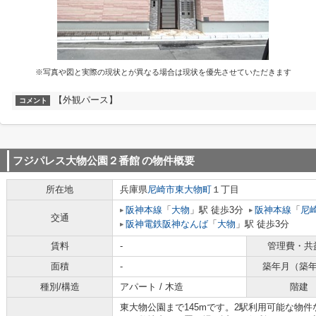
※写真や図と実際の現状とが異なる場合は現状を優先させていただきます
【外観パース】
コメント
フジパレス大物公園２番館
の物件概要
所在地
兵庫県
尼崎市
東大物町
１丁目
阪神本線
「
大物
」駅 徒歩3分
阪神本線
「
尼
交通
阪神電鉄阪神なんば
「
大物
」駅 徒歩3分
賃料
-
管理費・共
面積
-
築年月（築
種別/構造
アパート / 木造
階建
東大物公園まで145mです。2駅利用可能な物