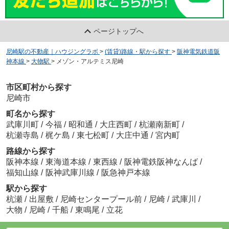
ページトップへ
尼崎駅の不動産｜ハウジングラボ
>
(賃貸)路線・駅から探す
>
阪神電気鉄道阪
神本線
>
大物駅
>
メゾン・アルテミス尼崎
市区町村から探す
尼崎市
町名から探す
武庫川町
/
今福
/
昭和通
/
大庄西町
/
杭瀬南新町
/
杭瀬寺島
/
梶ケ島
/
東七松町
/
大庄中通
/
宮内町
路線から探す
阪神本線
/
東海道本線
/
東西線
/
阪神電鉄阪神なんば
/
福知山線
/
阪神武庫川線
/
阪急神戸本線
駅から探す
杭瀬
/
出屋敷
/
尼崎センタープール前
/
尼崎
/
武庫川
/
大物
/
尼崎
/
千船
/
東鳴尾
/
立花