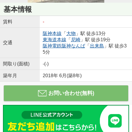
基本情報
賃料
-
阪神本線
「
大物
」駅 徒歩13分
東海道本線
「
尼崎
」駅 徒歩19分
交通
阪神電鉄阪神なんば
「
出来島
」駅 徒歩3
5分
間取り(面積)
-(-)
築年月
2018年 6月(築8年)
お問い合わせ(無料)