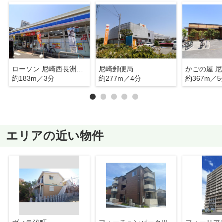
ローソン 尼崎西長洲町二丁目店
尼崎郵便局
かごの屋 
約183m／3分
約277m／4分
約367m／
エリアの近い物件