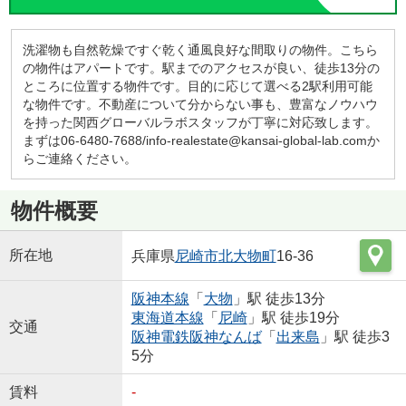
洗濯物も自然乾燥ですぐ乾く通風良好な間取りの物件。こちら
の物件はアパートです。駅までのアクセスが良い、徒歩13分の
ところに位置する物件です。目的に応じて選べる2駅利用可能
な物件です。不動産について分からない事も、豊富なノウハウ
を持った関西グローバルラボスタッフが丁寧に対応致します。
まずは06-6480-7688/info-realestate@kansai-global-lab.comか
らご連絡ください。
物件概要
所在地
兵庫県
尼崎市
北大物町
16-36
阪神本線
「
大物
」駅 徒歩13分
東海道本線
「
尼崎
」駅 徒歩19分
交通
阪神電鉄阪神なんば
「
出来島
」駅 徒歩3
5分
賃料
-