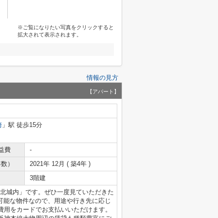
※ご覧になりたい写真をクリックすると
拡大されて表示されます。
情報の見方
【アパート】
崎
」駅 徒歩15分
益費
-
年数）
2021年 12月 ( 築4年 )
3階建
SE北城内」です。ぜひ一度見ていただきた
利用可能な物件なので、用途や行き先に応じ
費用をカードでお支払いいただけます。