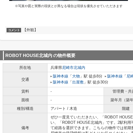
※写真や図と実際の現状とが異なる場合は現状を優先させていただきます
【外観】
コメント
ROBOT HOUSE北城内
の物件概要
所在地
兵庫県
尼崎市
北城内
阪神本線
「
大物
」駅 徒歩8分
阪神本線
「
尼
交通
阪神本線
「
出屋敷
」駅 徒歩30分
賃料
-
管理費・共
面積
-
築年月（築
種別/構造
アパート / 木造
階建
ぜひ一度見ていただきたい、「ROBOT HOU
い、「ROBOT HOUSE北城内」です。2駅
備考
て経路を選択できます。こちらの物件では初期