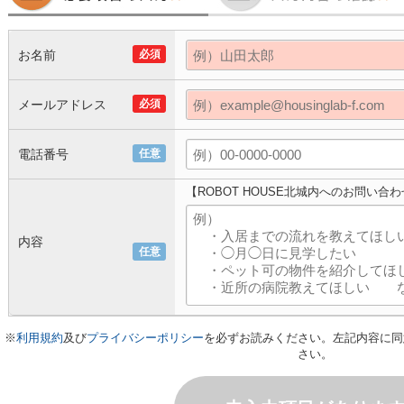
お名前
必須
メールアドレス
必須
電話番号
任意
【ROBOT HOUSE北城内へのお問い合
内容
任意
※
利用規約
及び
プライバシーポリシー
を必ずお読みください。左記内容に同
さい。