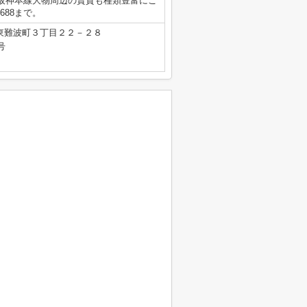
阪神本線大物周辺の賃貸も種類豊富にご
688まで。
東難波町３丁目２２－２８
号