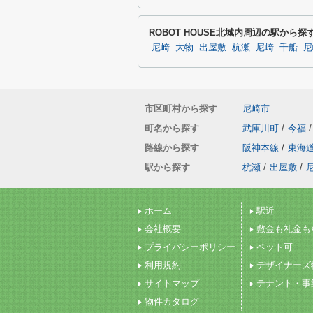
ROBOT HOUSE北城内周辺の駅から探
尼崎
大物
出屋敷
杭瀬
尼崎
千船
尼
市区町村から探す
尼崎市
町名から探す
武庫川町
/
今福
/
路線から探す
阪神本線
/
東海
駅から探す
杭瀬
/
出屋敷
/
ホーム
駅近
会社概要
敷金も礼金も
プライバシーポリシー
ペット可
利用規約
デザイナーズ
サイトマップ
テナント・事
物件カタログ