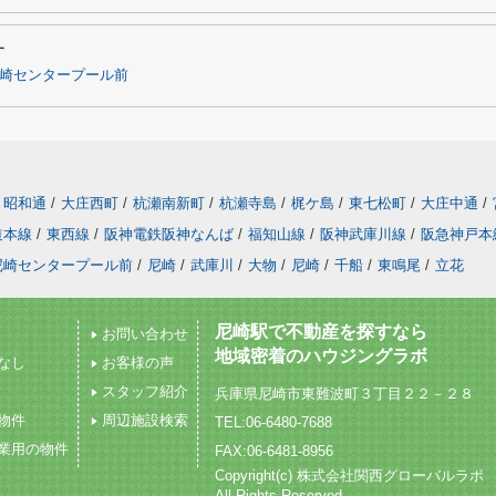
す
崎センタープール前
昭和通
/
大庄西町
/
杭瀬南新町
/
杭瀬寺島
/
梶ケ島
/
東七松町
/
大庄中通
/
道本線
/
東西線
/
阪神電鉄阪神なんば
/
福知山線
/
阪神武庫川線
/
阪急神戸本
尼崎センタープール前
/
尼崎
/
武庫川
/
大物
/
尼崎
/
千船
/
東鳴尾
/
立花
尼崎駅で不動産を探すなら
お問い合わせ
地域密着のハウジングラボ
なし
お客様の声
スタッフ紹介
兵庫県尼崎市東難波町３丁目２２－２８
物件
周辺施設検索
TEL:06-6480-7688
業用の物件
FAX:06-6481-8956
Copyright(c) 株式会社関西グローバルラボ
All Rights Reserved.