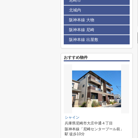
尼崎市
北城内
阪神本線 大物
阪神本線 尼崎
阪神本線 出屋敷
おすすめ物件
シャイン
兵庫県尼崎市大庄中通４丁目
阪神本線「尼崎センタープール前」
駅 徒歩10分