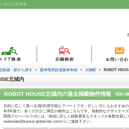
産／ハウジングラボ
貸)路線・駅から探す
>
阪神電気鉄道阪神本線
>
大物駅
>
ROBOT HOU
USE北城内
ROBOT HOUSE北城内
の過去掲載物件情報
現況の
目的に応じて選べる2駅利用可能なアパートです。忙しい方にもおすすめ
和3年築で、多くの方がご満足の物件はこちらです。独創的なデザイナー
関西グローバルラボには、地域に詳しく経験豊富なスタッフが多数在籍しております。ま
realestate@kansai-global-lab.comからご連絡下さい。