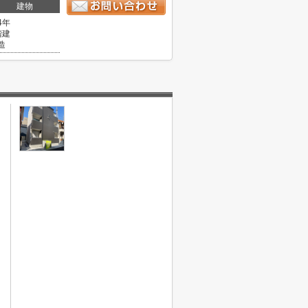
建物
4年
階建
造