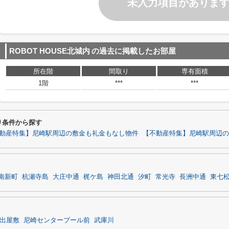
未入力項目がありま
ROBOT HOUSE北城内
の過去に掲載したお部屋
所在階
間取り
専有面積
1階
***
***
わり条件から探す
動産特集】尼崎駅周辺の敷金も礼金もなし物件
【不動産特集】尼崎駅周辺の
南新町
杭瀬寺島
大庄中通
梶ケ島
神田北通
汐町
常光寺
長洲中通
東七
出屋敷
尼崎センタープール前
武庫川