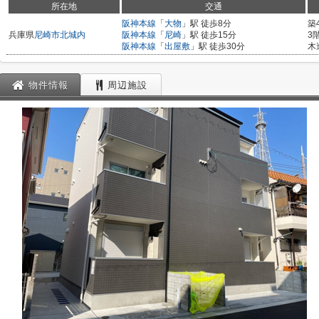
所在地
交通
阪神本線
「
大物
」駅 徒歩8分
築
兵庫県
尼崎市
北城内
阪神本線
「
尼崎
」駅 徒歩15分
3
阪神本線
「
出屋敷
」駅 徒歩30分
木
物件情報
周辺施設