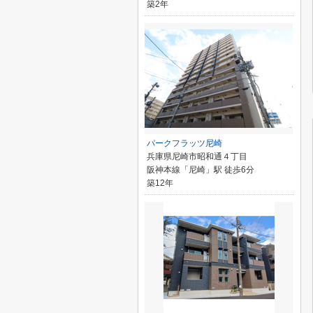
築2年
パークフラッツ尼崎
兵庫県尼崎市昭和通４丁目
阪神本線「尼崎」駅 徒歩6分
築12年