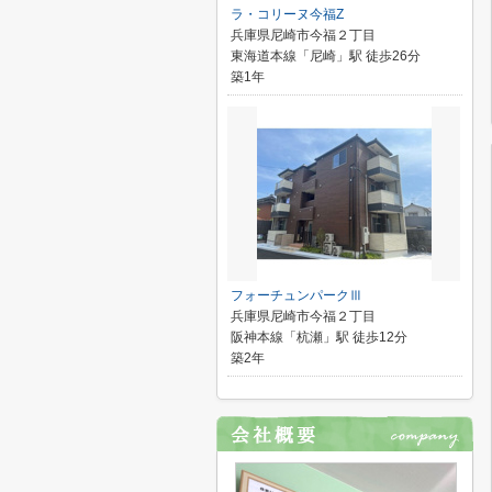
ラ・コリーヌ今福Z
兵庫県尼崎市今福２丁目
東海道本線「尼崎」駅 徒歩26分
築1年
フォーチュンパークⅢ
兵庫県尼崎市今福２丁目
阪神本線「杭瀬」駅 徒歩12分
築2年