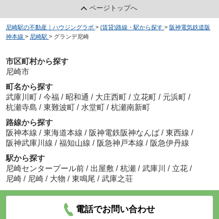
ページトップへ
尼崎駅の不動産｜ハウジングラボ
>
(賃貸)路線・駅から探す
>
阪神電気鉄道阪
神本線
>
尼崎駅
>
グランデ尼崎
市区町村から探す
尼崎市
町名から探す
武庫川町
/
今福
/
昭和通
/
大庄西町
/
立花町
/
元浜町
/
杭瀬寺島
/
東難波町
/
水堂町
/
杭瀬南新町
路線から探す
阪神本線
/
東海道本線
/
阪神電鉄阪神なんば
/
東西線
/
阪神武庫川線
/
福知山線
/
阪急神戸本線
/
阪急伊丹線
駅から探す
尼崎センタープール前
/
出屋敷
/
杭瀬
/
武庫川
/
立花
/
尼崎
/
尼崎
/
大物
/
東鳴尾
/
武庫之荘
電話でお問い合わせ