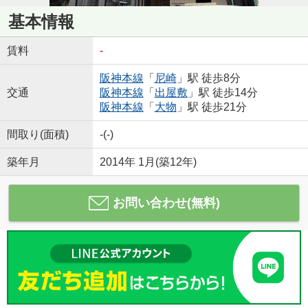
基本情報
賃料
-
阪神本線
「
尼崎
」駅 徒歩8分
交通
阪神本線
「
出屋敷
」駅 徒歩14分
阪神本線
「
大物
」駅 徒歩21分
間取り(面積)
-(-)
築年月
2014年 1月(築12年)
お問い合わせ(無料)