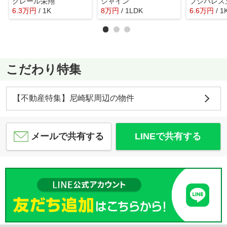
クレール栄翔
シャイン
6.3
万
円
/ 1K
8
万
円
/ 1LDK
6.6
万
円
/ 1
こだわり特集
【不動産特集】尼崎駅周辺の物件
メールで共有する
LINEで共有する