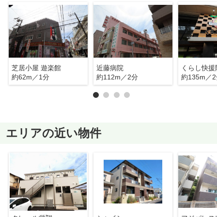
芝居小屋 遊楽館
近藤病院
くらし快援
約62m／1分
約112m／2分
約135m／
エリアの近い物件