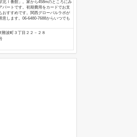
北Ⅰ番館」。家から458mのところにみ
アパートです。初期費用をカードでお支
もおすすめです。関西グローバルラボが
ます。06-6480-7688からいつでも
東難波町３丁目２２－２８
号