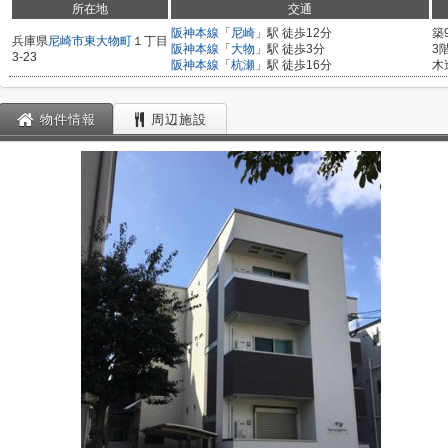
所在地
交通
阪神本線
「
尼崎
」駅 徒歩12分
築
兵庫県
尼崎市
東大物町
１丁目
阪神本線
「
大物
」駅 徒歩3分
3
3-23
阪神本線
「
杭瀬
」駅 徒歩16分
木
物件情報
周辺施設