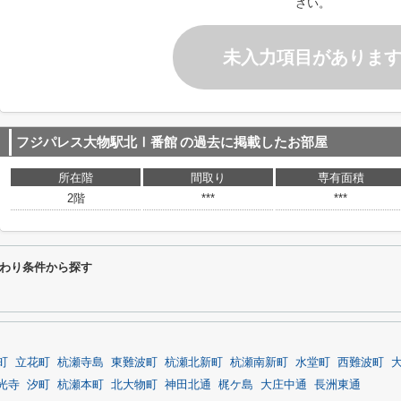
さい。
未入力項目がありま
フジパレス大物駅北Ⅰ番館
の過去に掲載したお部屋
所在階
間取り
専有面積
2階
***
***
わり条件から探す
町
立花町
杭瀬寺島
東難波町
杭瀬北新町
杭瀬南新町
水堂町
西難波町
光寺
汐町
杭瀬本町
北大物町
神田北通
梶ケ島
大庄中通
長洲東通