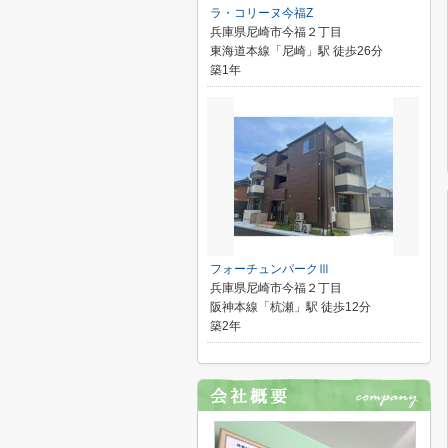
ラ・コリーヌ今福Z
兵庫県尼崎市今福２丁目
東海道本線「尼崎」駅 徒歩26分
築1年
フォーチュンパークⅢ
兵庫県尼崎市今福２丁目
阪神本線「杭瀬」駅 徒歩12分
築2年