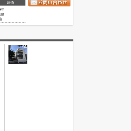
建物
9年
階建
造