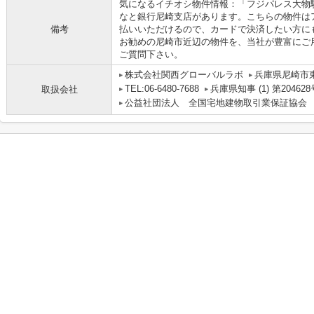
気になるイチオシ物件情報：「フジパレス大物駅
なと銀行尼崎支店があります。こちらの物件は
備考
払いいただけるので、カードで決済したい方に
お勧めの尼崎市近辺の物件を、当社が豊富にご用意し
ご質問下さい。
株式会社関西グローバルラボ
兵庫県尼崎市
TEL:06-6480-7688
兵庫県知事 (1) 第204628
取扱会社
公益社団法人 全国宅地建物取引業保証協会