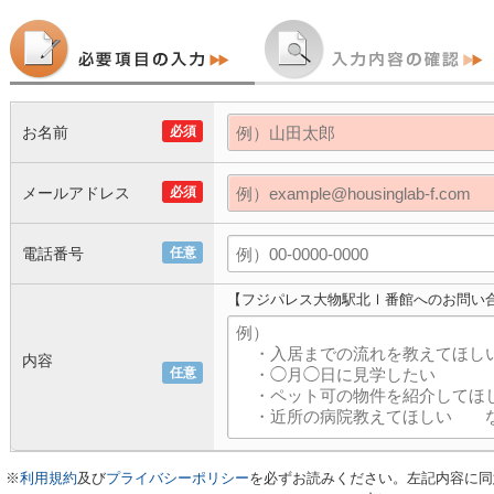
お名前
必須
メールアドレス
必須
電話番号
任意
【フジパレス大物駅北Ⅰ番館へのお問い
内容
任意
※
利用規約
及び
プライバシーポリシー
を必ずお読みください。左記内容に同