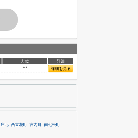
す
方位
詳細
***
詳細を見る
大庄北
西立花町
宮内町
南七松町