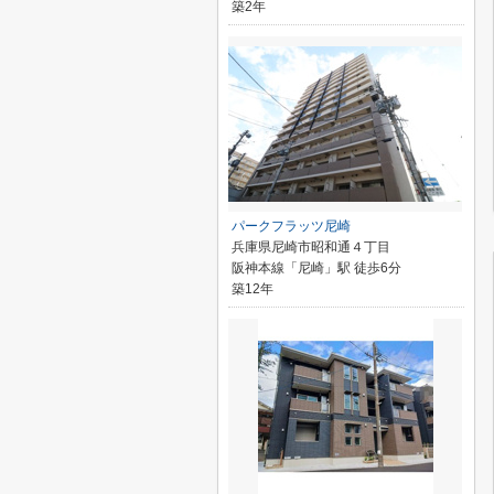
築2年
パークフラッツ尼崎
兵庫県尼崎市昭和通４丁目
阪神本線「尼崎」駅 徒歩6分
築12年