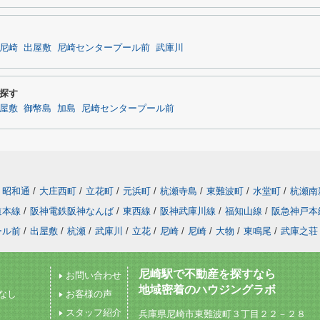
尼崎
出屋敷
尼崎センタープール前
武庫川
探す
屋敷
御幣島
加島
尼崎センタープール前
昭和通
/
大庄西町
/
立花町
/
元浜町
/
杭瀬寺島
/
東難波町
/
水堂町
/
杭瀬南
道本線
/
阪神電鉄阪神なんば
/
東西線
/
阪神武庫川線
/
福知山線
/
阪急神戸本
ール前
/
出屋敷
/
杭瀬
/
武庫川
/
立花
/
尼崎
/
尼崎
/
大物
/
東鳴尾
/
武庫之荘
尼崎駅で不動産を探すなら
お問い合わせ
地域密着のハウジングラボ
なし
お客様の声
スタッフ紹介
兵庫県尼崎市東難波町３丁目２２－２８