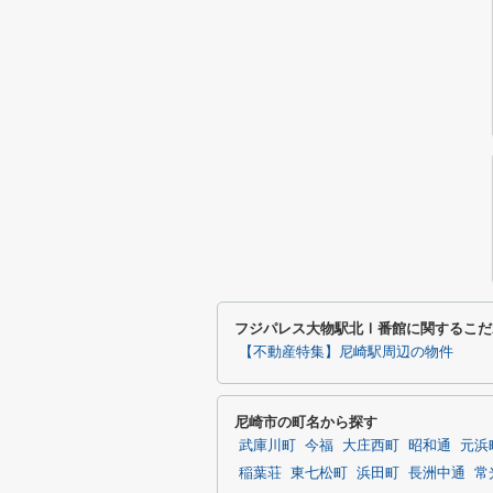
フジパレス大物駅北Ⅰ番館に関するこだ
【不動産特集】尼崎駅周辺の物件
尼崎市の町名から探す
武庫川町
今福
大庄西町
昭和通
元浜
稲葉荘
東七松町
浜田町
長洲中通
常