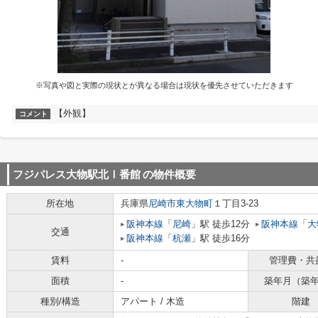
※写真や図と実際の現状とが異なる場合は現状を優先させていただきます
【外観】
コメント
フジパレス大物駅北Ⅰ番館
の物件概要
所在地
兵庫県
尼崎市
東大物町
１丁目3-23
阪神本線
「
尼崎
」駅 徒歩12分
阪神本線
「
大
交通
阪神本線
「
杭瀬
」駅 徒歩16分
賃料
-
管理費・共
面積
-
築年月（築
種別/構造
アパート / 木造
階建