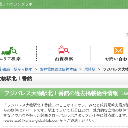
産／ハウジングラボ
貸)路線・駅から探す
>
阪神電気鉄道阪神本線
>
尼崎駅
>
フジパレス大
大物駅北Ⅰ番館
フジパレス大物駅北Ⅰ番館
の過去掲載物件情報
現
「フジパレス大物駅北Ⅰ番館」のここがイチオシ。みなと銀行尼崎支店が近
らの物件はアパートです。駅まで歩いて12分ほどの、魅力的な立地の物件
富なノウハウを持った関西グローバルラボスタッフが丁寧に対応致します。まずは06-
realestate@kansai-global-lab.comからご連絡ください。