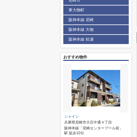
尼崎市
東大物町
阪神本線 尼崎
阪神本線 大物
阪神本線 杭瀬
おすすめ物件
シャイン
兵庫県尼崎市大庄中通４丁目
阪神本線「尼崎センタープール前」
駅 徒歩10分