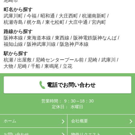
尼崎市
町名から探す
武庫川町
/
今福
/
昭和通
/
大庄西町
/
杭瀬南新町
/
杭瀬寺島
/
梶ケ島
/
東七松町
/
大庄中通
/
宮内町
路線から探す
阪神本線
/
東海道本線
/
東西線
/
阪神電鉄阪神なんば
/
福知山線
/
阪神武庫川線
/
阪急神戸本線
駅から探す
杭瀬
/
出屋敷
/
尼崎センタープール前
/
尼崎
/
武庫川
/
大物
/
尼崎
/
千船
/
東鳴尾
/
立花
電話でお問い合わせ
営業時間：
9：30～18：30
定休日：
水曜日
ホーム
会社概要
お問い合わせ
物件リクエスト