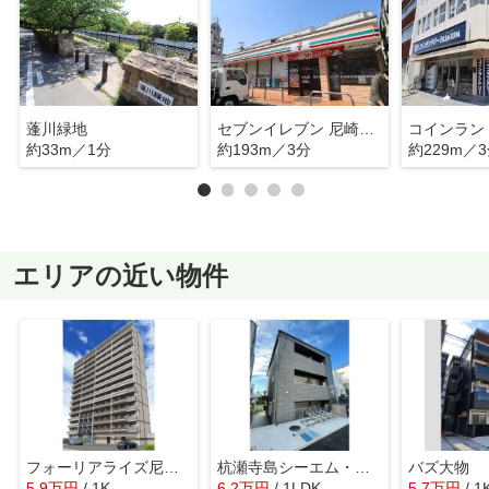
蓬川緑地
セブンイレブン 尼崎神田南通6丁目店
約33m／1分
約193m／3分
約229m／
エリアの近い物件
フォーリアライズ尼崎エラン
杭瀬寺島シーエム・ドゥ
バズ大物
5.9
万
円
/ 1K
6.2
万
円
/ 1LDK
5.7
万
円
/ 1