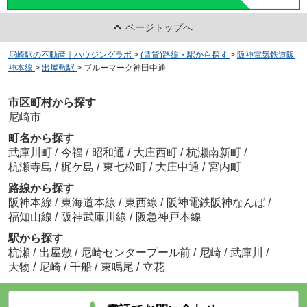
ページトップへ
尼崎駅の不動産｜ハウジングラボ
>
(賃貸)路線・駅から探す
>
阪神電気鉄道阪
神本線
>
出屋敷駅
>
ブルーマーク神田中通
市区町村から探す
尼崎市
町名から探す
武庫川町
/
今福
/
昭和通
/
大庄西町
/
杭瀬南新町
/
杭瀬寺島
/
梶ケ島
/
東七松町
/
大庄中通
/
宮内町
路線から探す
阪神本線
/
東海道本線
/
東西線
/
阪神電鉄阪神なんば
/
福知山線
/
阪神武庫川線
/
阪急神戸本線
駅から探す
杭瀬
/
出屋敷
/
尼崎センタープール前
/
尼崎
/
武庫川
/
大物
/
尼崎
/
千船
/
東鳴尾
/
立花