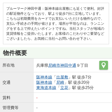
ブルーマーク神田中通：阪神本線出屋敷にも近くて便利。好評
の駅近物件となっており、駅より徒歩7分に立地しています。
こちらは初期費用をカードでお支払いいただける物件なので、
支払い手続きの手間が省けます。場所が平坦なのは、ランニン
グをする上で抑えたいポイントですね。当社スタッフが地域の
賃貸情報をご提供いたします。お客様のこだわりやご要望など
ございましたら、お気軽に当社へお問い合わせ下さい。
物件概要
所在地
兵庫県
尼崎市
神田中通
９丁目
阪神本線
「
出屋敷
」駅 徒歩7分
交通
阪神本線
「
尼崎
」駅 徒歩20分
東海道本線
「
立花
」駅 徒歩25分
賃料
-
管理費等
-