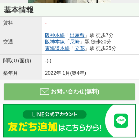
基本情報
賃料
-
阪神本線
「
出屋敷
」駅 徒歩7分
交通
阪神本線
「
尼崎
」駅 徒歩20分
東海道本線
「
立花
」駅 徒歩25分
間取り(面積)
-(-)
築年月
2022年 1月(築4年)
お問い合わせ(無料)