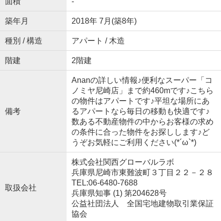
面積
-
築年月
2018年 7月(築8年)
種別 / 構造
アパート / 木造
階建
2階建
Ananの詳しい情報♪便利なスーパー「コ
ノミヤ尼崎店」まで約460mです♪こちら
の物件はアパートです♪平坦な場所にあ
備考
るアパートなら毎日の移動も快適です♪
数ある不動産物件の中からお客様の求め
の条件に合った物件をお探しします♪ど
うぞお気軽にご利用ください(*´ω`*)
株式会社関西グローバルラボ
兵庫県尼崎市東難波町３丁目２２－２８
TEL:06-6480-7688
取扱会社
兵庫県知事 (1) 第204628号
公益社団法人 全国宅地建物取引業保証
協会