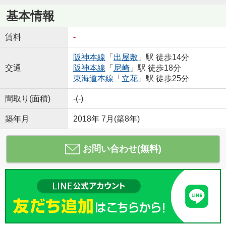
基本情報
賃料
-
阪神本線
「
出屋敷
」駅 徒歩14分
交通
阪神本線
「
尼崎
」駅 徒歩18分
東海道本線
「
立花
」駅 徒歩25分
間取り(面積)
-(-)
築年月
2018年 7月(築8年)
お問い合わせ(無料)