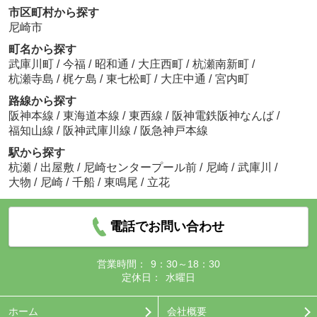
市区町村から探す
尼崎市
町名から探す
武庫川町
/
今福
/
昭和通
/
大庄西町
/
杭瀬南新町
/
杭瀬寺島
/
梶ケ島
/
東七松町
/
大庄中通
/
宮内町
路線から探す
阪神本線
/
東海道本線
/
東西線
/
阪神電鉄阪神なんば
/
福知山線
/
阪神武庫川線
/
阪急神戸本線
駅から探す
杭瀬
/
出屋敷
/
尼崎センタープール前
/
尼崎
/
武庫川
/
大物
/
尼崎
/
千船
/
東鳴尾
/
立花
電話でお問い合わせ
営業時間：
9：30～18：30
定休日：
水曜日
ホーム
会社概要