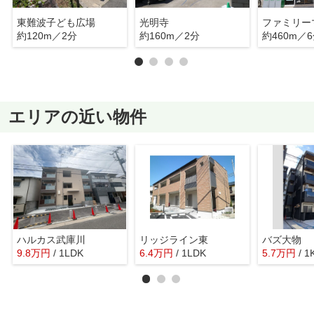
東難波子ども広場
光明寺
約120m／2分
約160m／2分
約460m／
エリアの近い物件
ハルカス武庫川
リッジライン東
バズ大物
9.8
万
円
/ 1LDK
6.4
万
円
/ 1LDK
5.7
万
円
/ 1