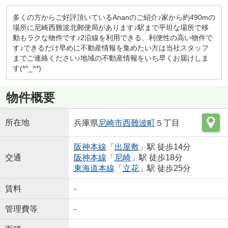
多くの方からご好評頂いているAnanのご紹介♪家から約490mの
場所に尼崎西難波北郵便局があります♪駅まで平坦な場所で移
動もラクな物件です♪2沿線を利用できる、利便性の高い物件で
す♪できるだけ早めに不動産情報を集めたい方は当社スタッフ
までご連絡ください♪地域の不動産情報をいち早くお届けしま
す(*^_^*)
物件概要
所在地
兵庫県
尼崎市
西難波町
５丁目
阪神本線
「
出屋敷
」駅 徒歩14分
交通
阪神本線
「
尼崎
」駅 徒歩18分
東海道本線
「
立花
」駅 徒歩25分
賃料
-
管理費等
-