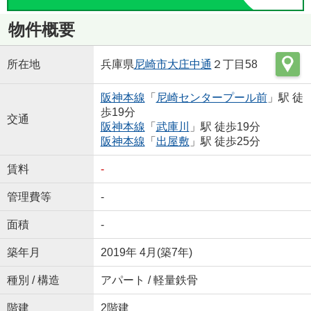
物件概要
所在地
兵庫県
尼崎市
大庄中通
２丁目58
阪神本線
「
尼崎センタープール前
」駅 徒
歩19分
交通
阪神本線
「
武庫川
」駅 徒歩19分
阪神本線
「
出屋敷
」駅 徒歩25分
賃料
-
管理費等
-
面積
-
築年月
2019年 4月(築7年)
種別 / 構造
アパート / 軽量鉄骨
階建
2階建