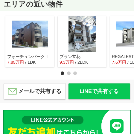
エリアの近い物件
フォーチュンパークⅢ
ブラン立花
REGALE
7.85
万
円
/ 1DK
9.3
万
円
/ 2LDK
7.6
万
円
/ 1
メールで共有する
LINEで共有する