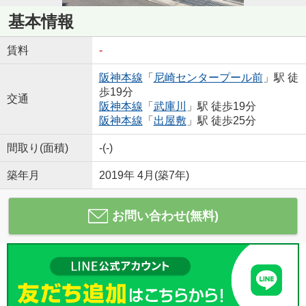
基本情報
賃料
-
阪神本線
「
尼崎センタープール前
」駅 徒
歩19分
交通
阪神本線
「
武庫川
」駅 徒歩19分
阪神本線
「
出屋敷
」駅 徒歩25分
間取り(面積)
-(-)
築年月
2019年 4月(築7年)
お問い合わせ(無料)