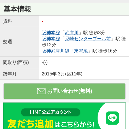
基本情報
賃料
-
阪神本線
「
武庫川
」駅 徒歩3分
阪神本線
「
尼崎センタープール前
」駅 徒
交通
歩12分
阪神武庫川線
「
東鳴尾
」駅 徒歩16分
間取り(面積)
-(-)
築年月
2015年 3月(築11年)
お問い合わせ(無料)