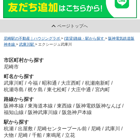
ページトップへ
尼崎駅の不動産｜ハウジングラボ
>
(賃貸)路線・駅から探す
>
阪神電気鉄道阪
神本線
>
武庫川駅
>
エクシージュ武庫川
市区町村から探す
尼崎市
町名から探す
武庫川町
/
今福
/
昭和通
/
大庄西町
/
杭瀬南新町
/
杭瀬寺島
/
梶ケ島
/
東七松町
/
大庄中通
/
宮内町
路線から探す
阪神本線
/
東海道本線
/
東西線
/
阪神電鉄阪神なんば
/
福知山線
/
阪神武庫川線
/
阪急神戸本線
駅から探す
杭瀬
/
出屋敷
/
尼崎センタープール前
/
尼崎
/
武庫川
/
大物
/
尼崎
/
千船
/
東鳴尾
/
立花