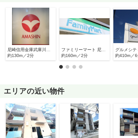
尼崎信用金庫武庫川支店
ファミリーマート 尼崎大庄西町店
約130m／2分
約160m／2分
約410m／
エリアの近い物件