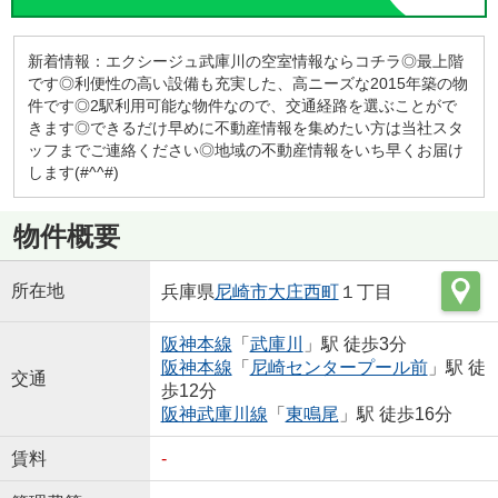
新着情報：エクシージュ武庫川の空室情報ならコチラ◎最上階
です◎利便性の高い設備も充実した、高ニーズな2015年築の物
件です◎2駅利用可能な物件なので、交通経路を選ぶことがで
きます◎できるだけ早めに不動産情報を集めたい方は当社スタ
ッフまでご連絡ください◎地域の不動産情報をいち早くお届け
します(#^^#)
物件概要
所在地
兵庫県
尼崎市
大庄西町
１丁目
阪神本線
「
武庫川
」駅 徒歩3分
阪神本線
「
尼崎センタープール前
」駅 徒
交通
歩12分
阪神武庫川線
「
東鳴尾
」駅 徒歩16分
賃料
-