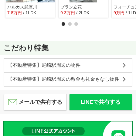
ハルカス武庫川
ブラン立花
フォーチュ
7.8
万
円
/ 1LDK
9.3
万
円
/ 2LDK
9
万
円
/ 1L
こだわり特集
【不動産特集】尼崎駅周辺の物件
【不動産特集】尼崎駅周辺の敷金も礼金もなし物件
メールで共有する
LINEで共有する