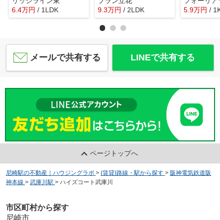
リッジライン東
ブラン立花
6.4
万
円
/ 1LDK
9.3
万
円
/ 2LDK
5.9
万
円
/ 1
メールで共有する
LINEで共有する
ページトップへ
尼崎駅の不動産｜ハウジングラボ
>
(賃貸)路線・駅から探す
>
阪神電気鉄道阪
神本線
>
武庫川駅
>
ハイズコート武庫川
市区町村から探す
尼崎市