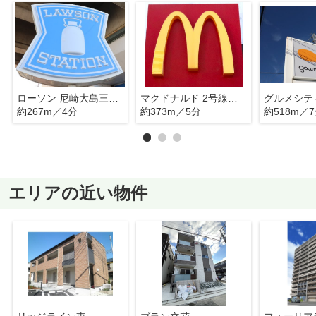
ローソン 尼崎大島三丁目店
マクドナルド 2号線武庫川店
グルメシテ
約267m／4分
約373m／5分
約518m／
エリアの近い物件