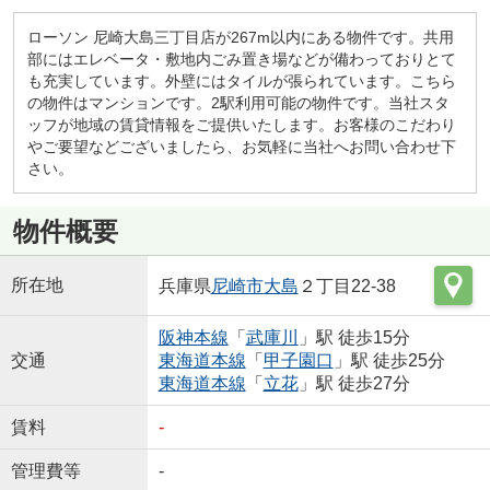
ローソン 尼崎大島三丁目店が267m以内にある物件です。共用
部にはエレベータ・敷地内ごみ置き場などが備わっておりとて
も充実しています。外壁にはタイルが張られています。こちら
の物件はマンションです。2駅利用可能の物件です。当社スタ
ッフが地域の賃貸情報をご提供いたします。お客様のこだわり
やご要望などございましたら、お気軽に当社へお問い合わせ下
さい。
物件概要
所在地
兵庫県
尼崎市
大島
２丁目22-38
阪神本線
「
武庫川
」駅 徒歩15分
交通
東海道本線
「
甲子園口
」駅 徒歩25分
東海道本線
「
立花
」駅 徒歩27分
賃料
-
管理費等
-