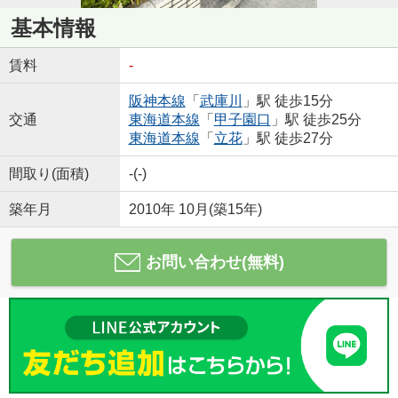
基本情報
賃料
-
阪神本線
「
武庫川
」駅 徒歩15分
交通
東海道本線
「
甲子園口
」駅 徒歩25分
東海道本線
「
立花
」駅 徒歩27分
間取り(面積)
-(-)
築年月
2010年 10月(築15年)
お問い合わせ(無料)