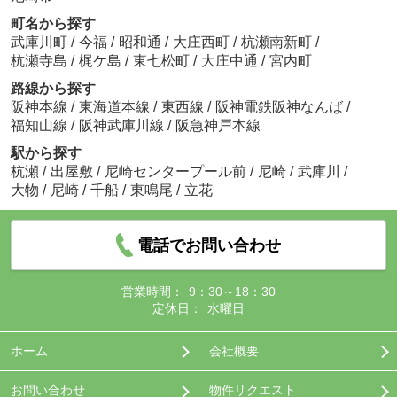
町名から探す
武庫川町
/
今福
/
昭和通
/
大庄西町
/
杭瀬南新町
/
杭瀬寺島
/
梶ケ島
/
東七松町
/
大庄中通
/
宮内町
路線から探す
阪神本線
/
東海道本線
/
東西線
/
阪神電鉄阪神なんば
/
福知山線
/
阪神武庫川線
/
阪急神戸本線
駅から探す
杭瀬
/
出屋敷
/
尼崎センタープール前
/
尼崎
/
武庫川
/
大物
/
尼崎
/
千船
/
東鳴尾
/
立花
電話でお問い合わせ
営業時間：
9：30～18：30
定休日：
水曜日
ホーム
会社概要
お問い合わせ
物件リクエスト