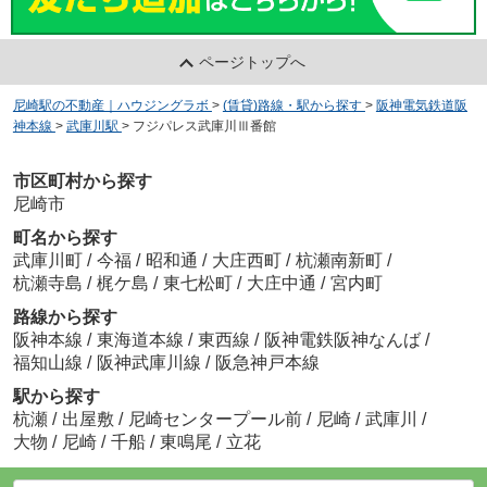
ページトップへ
尼崎駅の不動産｜ハウジングラボ
>
(賃貸)路線・駅から探す
>
阪神電気鉄道阪
神本線
>
武庫川駅
>
フジパレス武庫川Ⅲ番館
市区町村から探す
尼崎市
町名から探す
武庫川町
/
今福
/
昭和通
/
大庄西町
/
杭瀬南新町
/
杭瀬寺島
/
梶ケ島
/
東七松町
/
大庄中通
/
宮内町
路線から探す
阪神本線
/
東海道本線
/
東西線
/
阪神電鉄阪神なんば
/
福知山線
/
阪神武庫川線
/
阪急神戸本線
駅から探す
杭瀬
/
出屋敷
/
尼崎センタープール前
/
尼崎
/
武庫川
/
大物
/
尼崎
/
千船
/
東鳴尾
/
立花