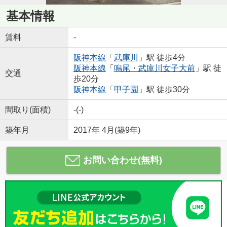
基本情報
賃料
-
阪神本線
「
武庫川
」駅 徒歩4分
阪神本線
「
鳴尾・武庫川女子大前
」駅 徒
交通
歩20分
阪神本線
「
甲子園
」駅 徒歩30分
間取り(面積)
-(-)
築年月
2017年 4月(築9年)
お問い合わせ(無料)