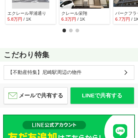
エクレール琴浦通り
クレール栄翔
パークフラ
5.8
万
円
/ 1K
6.3
万
円
/ 1K
6.7
万
円
/ 1
こだわり特集
【不動産特集】尼崎駅周辺の物件
メールで共有する
LINEで共有する