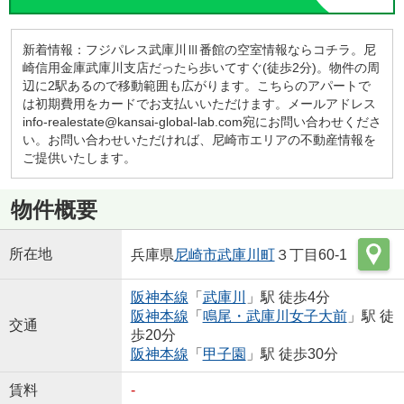
新着情報：フジパレス武庫川Ⅲ番館の空室情報ならコチラ。尼
崎信用金庫武庫川支店だったら歩いてすぐ(徒歩2分)。物件の周
辺に2駅あるので移動範囲も広がります。こちらのアパートで
は初期費用をカードでお支払いいただけます。メールアドレス
info-realestate@kansai-global-lab.com宛にお問い合わせくださ
い。お問い合わせいただければ、尼崎市エリアの不動産情報を
ご提供いたします。
物件概要
所在地
兵庫県
尼崎市
武庫川町
３丁目60-1
阪神本線
「
武庫川
」駅 徒歩4分
阪神本線
「
鳴尾・武庫川女子大前
」駅 徒
交通
歩20分
阪神本線
「
甲子園
」駅 徒歩30分
賃料
-