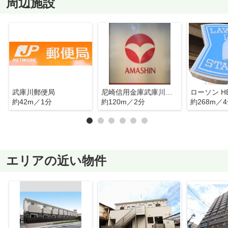
周辺施設
武庫川郵便局
尼崎信用金庫武庫川支店
約42m／1分
約120m／2分
約268m／
エリアの近い物件