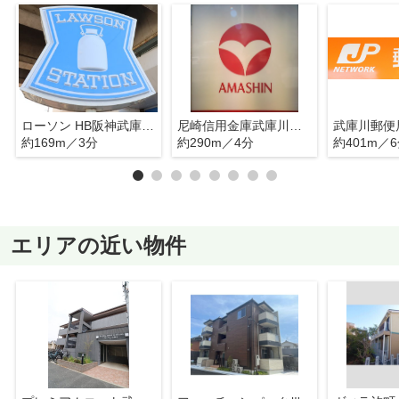
ローソン HB阪神武庫川東口店
尼崎信用金庫武庫川支店
武庫川郵便
約169m／3分
約290m／4分
約401m／
エリアの近い物件