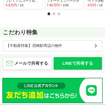
プレミアムコート武庫川
フォーチュンパークⅢ
ヴィラ汐町
5.8
万
円
/ 1K
7.85
万
円
/ 1DK
5
万
円
/ 1K
こだわり特集
【不動産特集】尼崎駅周辺の物件
メールで共有する
LINEで共有する