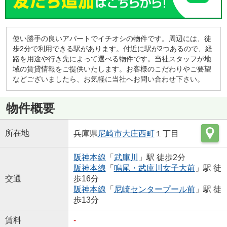
使い勝手の良いアパートでイチオシの物件です。周辺には、徒
歩2分で利用できる駅があります。付近に駅が2つあるので、経
路を用途や行き先によって選べる物件です。当社スタッフが地
域の賃貸情報をご提供いたします。お客様のこだわりやご要望
などございましたら、お気軽に当社へお問い合わせ下さい。
物件概要
所在地
兵庫県
尼崎市
大庄西町
１丁目
阪神本線
「
武庫川
」駅 徒歩2分
阪神本線
「
鳴尾・武庫川女子大前
」駅 徒
交通
歩16分
阪神本線
「
尼崎センタープール前
」駅 徒
歩13分
賃料
-