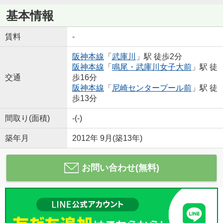
基本情報
賃料
-
阪神本線
「
武庫川
」駅 徒歩2分
阪神本線
「
鳴尾・武庫川女子大前
」駅 徒
交通
歩16分
阪神本線
「
尼崎センタープール前
」駅 徒
歩13分
間取り(面積)
-(-)
築年月
2012年 9月(築13年)
お問い合わせ(無料)