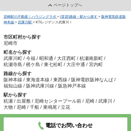
ページトップへ
尼崎駅の不動産｜ハウジングラボ
>
(賃貸)路線・駅から探す
>
阪神電気鉄道阪
神本線
>
武庫川駅
>
KTIレジデンス武庫川Ⅰ
市区町村から探す
尼崎市
町名から探す
武庫川町
/
今福
/
昭和通
/
大庄西町
/
杭瀬南新町
/
杭瀬寺島
/
梶ケ島
/
東七松町
/
大庄中通
/
宮内町
路線から探す
阪神本線
/
東海道本線
/
東西線
/
阪神電鉄阪神なんば
/
福知山線
/
阪神武庫川線
/
阪急神戸本線
駅から探す
杭瀬
/
出屋敷
/
尼崎センタープール前
/
尼崎
/
武庫川
/
大物
/
尼崎
/
千船
/
東鳴尾
/
立花
電話でお問い合わせ