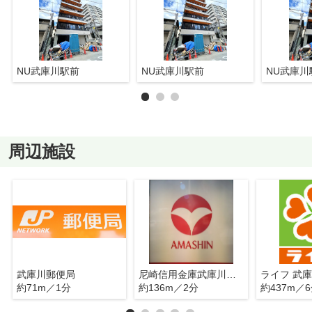
NU武庫川駅前
NU武庫川駅前
NU武庫川
周辺施設
武庫川郵便局
尼崎信用金庫武庫川支店
ライフ 武
約71m／1分
約136m／2分
約437m／