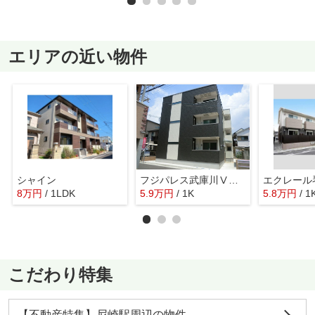
エリアの近い物件
シャイン
フジパレス武庫川Ⅴ番館
エクレール
8
万
円
/ 1LDK
5.9
万
円
/ 1K
5.8
万
円
/ 1
こだわり特集
【不動産特集】尼崎駅周辺の物件