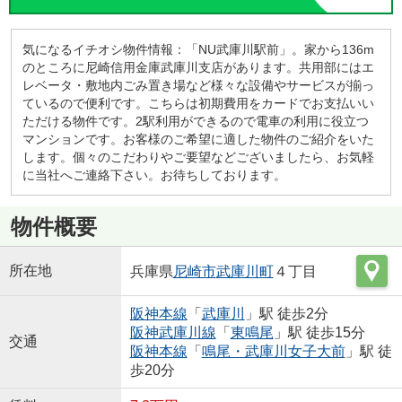
気になるイチオシ物件情報：「NU武庫川駅前」。家から136m
のところに尼崎信用金庫武庫川支店があります。共用部にはエ
レベータ・敷地内ごみ置き場など様々な設備やサービスが揃っ
ているので便利です。こちらは初期費用をカードでお支払いい
ただける物件です。2駅利用ができるので電車の利用に役立つ
マンションです。お客様のご希望に適した物件のご紹介をいた
します。個々のこだわりやご要望などございましたら、お気軽
に当社へご連絡下さい。お待ちしております。
物件概要
所在地
兵庫県
尼崎市
武庫川町
４丁目
阪神本線
「
武庫川
」駅 徒歩2分
阪神武庫川線
「
東鳴尾
」駅 徒歩15分
交通
阪神本線
「
鳴尾・武庫川女子大前
」駅 徒
歩20分