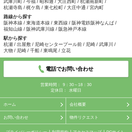
武庫川町
/
今福
/
昭和通
/
大庄西町
/
杭瀬南新町
/
杭瀬寺島
/
梶ケ島
/
東七松町
/
大庄中通
/
宮内町
路線から探す
阪神本線
/
東海道本線
/
東西線
/
阪神電鉄阪神なんば
/
福知山線
/
阪神武庫川線
/
阪急神戸本線
駅から探す
杭瀬
/
出屋敷
/
尼崎センタープール前
/
尼崎
/
武庫川
/
大物
/
尼崎
/
千船
/
東鳴尾
/
立花
電話でお問い合わせ
営業時間：
9：30～18：30
定休日：
水曜日
ホーム
会社概要
お問い合わせ
物件リクエスト
プライバシーポリシー
利用規約
アクセスマップ
PCサイト