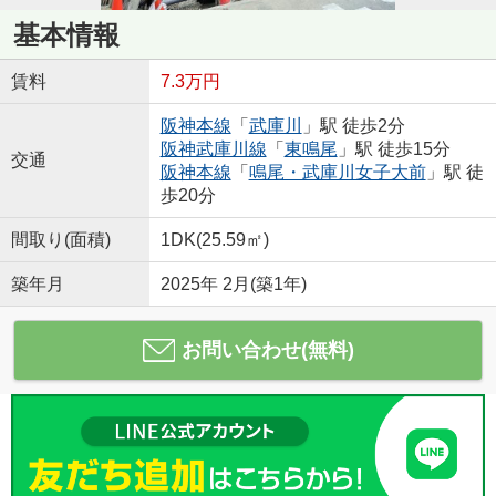
基本情報
賃料
7.3万円
阪神本線
「
武庫川
」駅 徒歩2分
阪神武庫川線
「
東鳴尾
」駅 徒歩15分
交通
阪神本線
「
鳴尾・武庫川女子大前
」駅 徒
歩20分
間取り(面積)
1DK(25.59㎡)
築年月
2025年 2月(築1年)
お問い合わせ(無料)