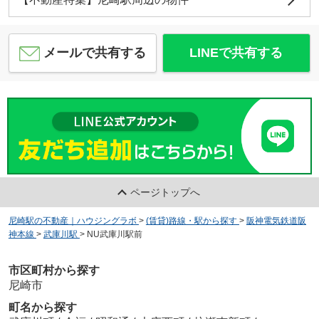
メールで共有する
LINEで共有する
ページトップへ
尼崎駅の不動産｜ハウジングラボ
>
(賃貸)路線・駅から探す
>
阪神電気鉄道阪
神本線
>
武庫川駅
>
NU武庫川駅前
市区町村から探す
尼崎市
町名から探す