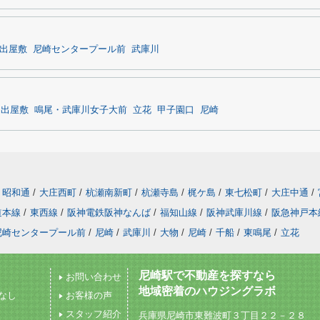
出屋敷
尼崎センタープール前
武庫川
出屋敷
鳴尾・武庫川女子大前
立花
甲子園口
尼崎
昭和通
/
大庄西町
/
杭瀬南新町
/
杭瀬寺島
/
梶ケ島
/
東七松町
/
大庄中通
/
道本線
/
東西線
/
阪神電鉄阪神なんば
/
福知山線
/
阪神武庫川線
/
阪急神戸本
尼崎センタープール前
/
尼崎
/
武庫川
/
大物
/
尼崎
/
千船
/
東鳴尾
/
立花
尼崎駅で不動産を探すなら
お問い合わせ
地域密着のハウジングラボ
なし
お客様の声
スタッフ紹介
兵庫県尼崎市東難波町３丁目２２－２８