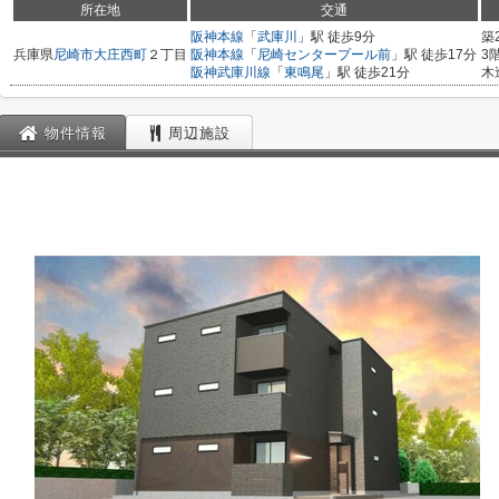
所在地
交通
阪神本線
「
武庫川
」駅 徒歩9分
築
兵庫県
尼崎市
大庄西町
２丁目
阪神本線
「
尼崎センタープール前
」駅 徒歩17分
3
阪神武庫川線
「
東鳴尾
」駅 徒歩21分
木
物件情報
周辺施設