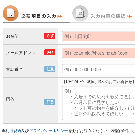
お名前
必須
メールアドレス
必須
電話番号
任意
【REGALEST武庫川3へのお問い合わせ
内容
任意
※
利用規約
及び
プライバシーポリシー
を必ずお読みください。左記内容に同