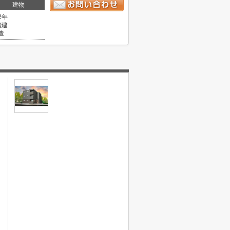
建物
2年
階建
造