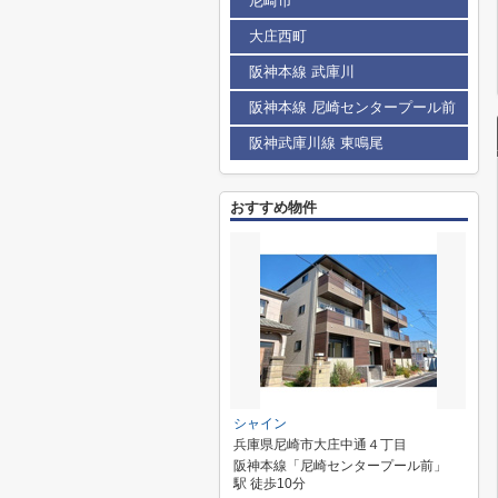
尼崎市
大庄西町
阪神本線 武庫川
阪神本線 尼崎センタープール前
阪神武庫川線 東鳴尾
おすすめ物件
シャイン
兵庫県尼崎市大庄中通４丁目
阪神本線「尼崎センタープール前」
駅 徒歩10分