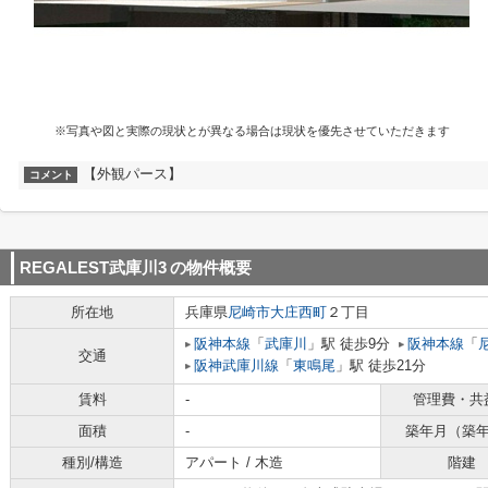
※写真や図と実際の現状とが異なる場合は現状を優先させていただきます
【外観パース】
コメント
REGALEST武庫川3
の物件概要
所在地
兵庫県
尼崎市
大庄西町
２丁目
阪神本線
「
武庫川
」駅 徒歩9分
阪神本線
「
交通
阪神武庫川線
「
東鳴尾
」駅 徒歩21分
賃料
-
管理費・共
面積
-
築年月（築
種別/構造
アパート / 木造
階建