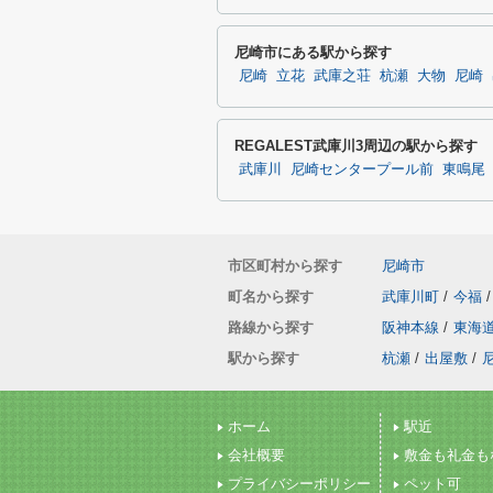
尼崎市にある駅から探す
尼崎
立花
武庫之荘
杭瀬
大物
尼崎
REGALEST武庫川3周辺の駅から探す
武庫川
尼崎センタープール前
東鳴尾
市区町村から探す
尼崎市
町名から探す
武庫川町
/
今福
/
路線から探す
阪神本線
/
東海
駅から探す
杭瀬
/
出屋敷
/
ホーム
駅近
会社概要
敷金も礼金も
プライバシーポリシー
ペット可