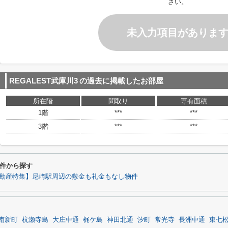
さい。
未入力項目がありま
REGALEST武庫川3
の過去に掲載したお部屋
所在階
間取り
専有面積
1階
***
***
3階
***
***
条件から探す
動産特集】尼崎駅周辺の敷金も礼金もなし物件
南新町
杭瀬寺島
大庄中通
梶ケ島
神田北通
汐町
常光寺
長洲中通
東七