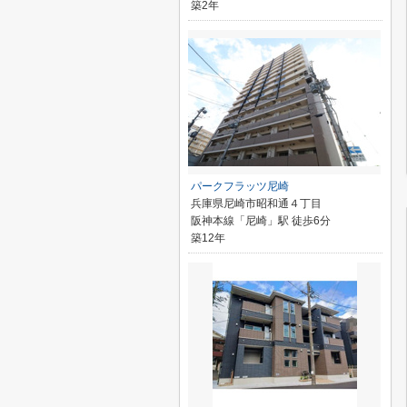
築2年
パークフラッツ尼崎
兵庫県尼崎市昭和通４丁目
阪神本線「尼崎」駅 徒歩6分
築12年