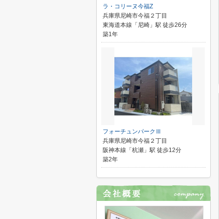
ラ・コリーヌ今福Z
兵庫県尼崎市今福２丁目
東海道本線「尼崎」駅 徒歩26分
築1年
フォーチュンパークⅢ
兵庫県尼崎市今福２丁目
阪神本線「杭瀬」駅 徒歩12分
築2年