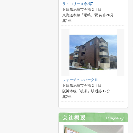
ラ・コリーヌ今福Z
兵庫県尼崎市今福２丁目
東海道本線「尼崎」駅 徒歩26分
築1年
フォーチュンパークⅢ
兵庫県尼崎市今福２丁目
阪神本線「杭瀬」駅 徒歩12分
築2年