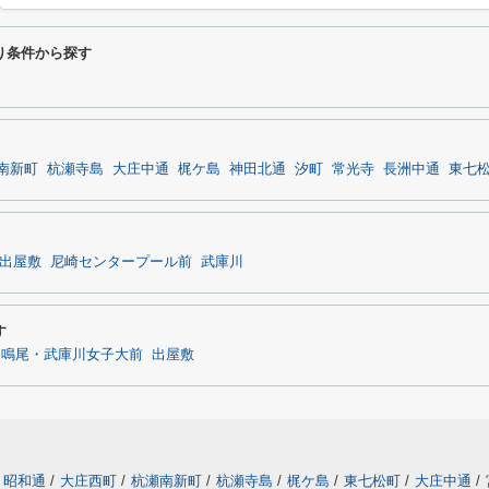
だわり条件から探す
南新町
杭瀬寺島
大庄中通
梶ケ島
神田北通
汐町
常光寺
長洲中通
東七
出屋敷
尼崎センタープール前
武庫川
す
鳴尾・武庫川女子大前
出屋敷
昭和通
/
大庄西町
/
杭瀬南新町
/
杭瀬寺島
/
梶ケ島
/
東七松町
/
大庄中通
/