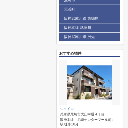
尼崎市
元浜町
阪神武庫川線 東鳴尾
阪神本線 武庫川
阪神武庫川線 洲先
おすすめ物件
シャイン
兵庫県尼崎市大庄中通４丁目
阪神本線「尼崎センタープール前」
駅 徒歩10分