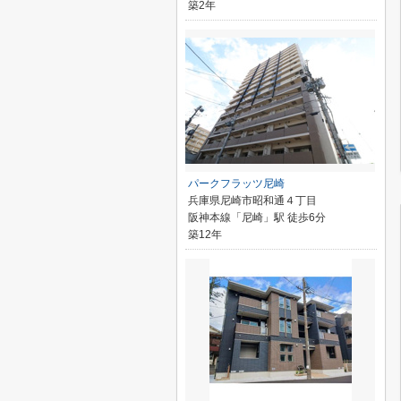
築2年
パークフラッツ尼崎
兵庫県尼崎市昭和通４丁目
阪神本線「尼崎」駅 徒歩6分
築12年