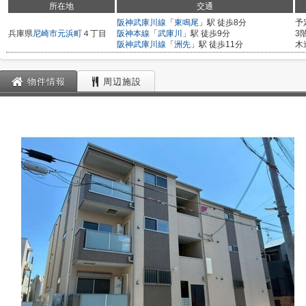
所在地
交通
阪神武庫川線
「
東鳴尾
」駅 徒歩8分
予
兵庫県
尼崎市
元浜町
４丁目
阪神本線
「
武庫川
」駅 徒歩9分
3
阪神武庫川線
「
洲先
」駅 徒歩11分
木
物件情報
周辺施設