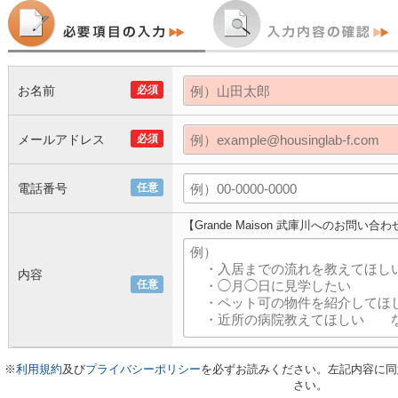
お名前
必須
メールアドレス
必須
電話番号
任意
【Grande Maison 武庫川へのお問い合わ
内容
任意
※
利用規約
及び
プライバシーポリシー
を必ずお読みください。左記内容に同
さい。