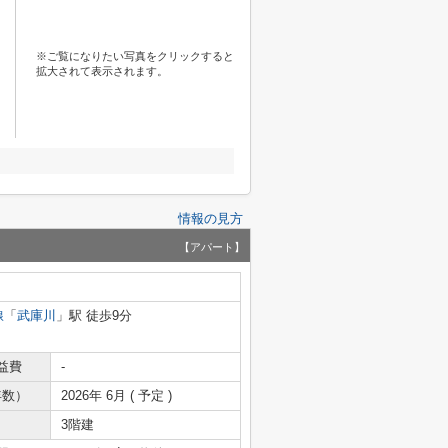
※ご覧になりたい写真をクリックすると
拡大されて表示されます。
情報の見方
【アパート】
線
「
武庫川
」駅 徒歩9分
益費
-
年数）
2026年 6月 ( 予定 )
3階建