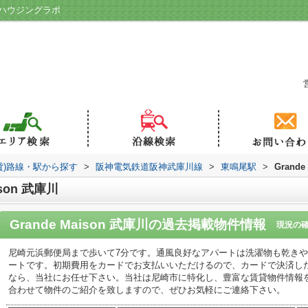
産／ハウジングラボ
貸)路線・駅から探す
>
阪神電気鉄道阪神武庫川線
>
東鳴尾駅
>
Grande
son 武庫川
Grande Maison 武庫川
の過去掲載物件情報
現況の
尼崎元浜郵便局まで歩いて7分です。通風良好なアパートは洗濯物も乾き
ートです。初期費用をカードでお支払いいただけるので、カードで決済し
なら、当社にお任せ下さい。当社は尼崎市に特化し、豊富な賃貸物件情報
合わせて物件のご紹介を致しますので、ぜひお気軽にご連絡下さい。