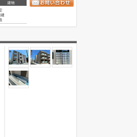
建物
定
階建
造