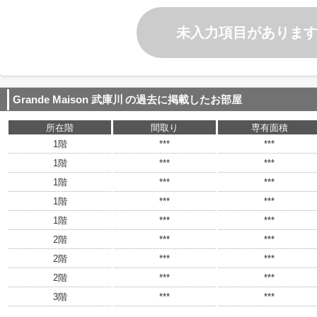
未入力項目がありま
Grande Maison 武庫川
の過去に掲載したお部屋
所在階
間取り
専有面積
1階
***
***
1階
***
***
1階
***
***
1階
***
***
1階
***
***
2階
***
***
2階
***
***
2階
***
***
3階
***
***