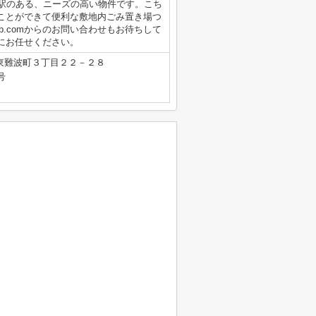
に駅のある、ニーズの高い物件です。こち
ことができて便利な敷地内ごみ置き場つ
obal-lab.comからのお問い合わせもお待ちして
にお任せください。
東難波町３丁目２２－２８
号