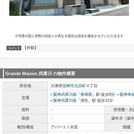
※写真や図と実際の現状とが異なる場合は現状を優先させていただきます
【外観】
コメント
Grande Maison 武庫川
の物件概要
所在地
兵庫県
尼崎市
元浜町
４丁目
阪神武庫川線
「
東鳴尾
」駅 徒歩8分
阪神本
交通
阪神武庫川線
「
洲先
」駅 徒歩11分
賃料
-
管理費・共
面積
-
築年月（築
種別/構造
アパート / 木造
階建