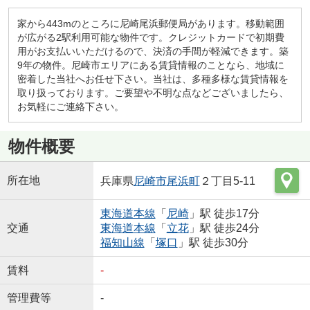
家から443mのところに尼崎尾浜郵便局があります。移動範囲
が広がる2駅利用可能な物件です。クレジットカードで初期費
用がお支払いいただけるので、決済の手間が軽減できます。築
9年の物件。尼崎市エリアにある賃貸情報のことなら、地域に
密着した当社へお任せ下さい。当社は、多種多様な賃貸情報を
取り扱っております。ご要望や不明な点などございましたら、
お気軽にご連絡下さい。
物件概要
所在地
兵庫県
尼崎市
尾浜町
２丁目5-11
東海道本線
「
尼崎
」駅 徒歩17分
交通
東海道本線
「
立花
」駅 徒歩24分
福知山線
「
塚口
」駅 徒歩30分
賃料
-
管理費等
-