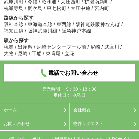
武庫川町
/
今福
/
昭和通
/
大庄西町
/
杭瀬南新町
/
杭瀬寺島
/
梶ケ島
/
東七松町
/
大庄中通
/
宮内町
路線から探す
阪神本線
/
東海道本線
/
東西線
/
阪神電鉄阪神なんば
/
福知山線
/
阪神武庫川線
/
阪急神戸本線
駅から探す
杭瀬
/
出屋敷
/
尼崎センタープール前
/
尼崎
/
武庫川
/
大物
/
尼崎
/
千船
/
東鳴尾
/
立花
電話でお問い合わせ
営業時間：
9：30～18：30
定休日：
水曜日
ホーム
会社概要
お問い合わせ
物件リクエスト