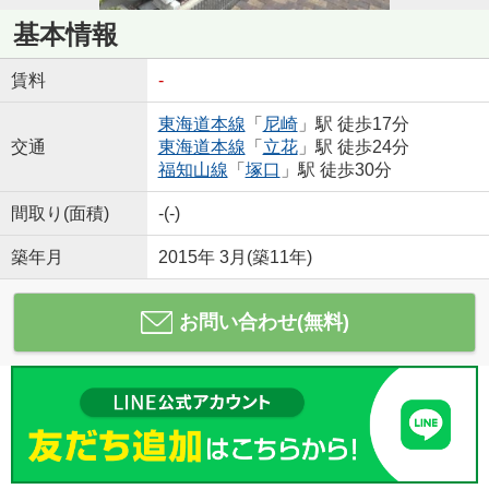
基本情報
賃料
-
東海道本線
「
尼崎
」駅 徒歩17分
交通
東海道本線
「
立花
」駅 徒歩24分
福知山線
「
塚口
」駅 徒歩30分
間取り(面積)
-(-)
築年月
2015年 3月(築11年)
お問い合わせ(無料)