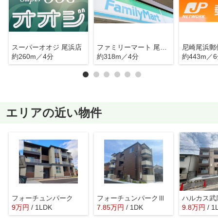
スーパーオオジ 尾浜店
ファミリーマート 尾浜町店
尼崎尾浜郵
約260m／4分
約318m／4分
約443m／
エリアの近い物件
フォーチュンパーク
フォーチュンパークⅢ
ハルカス武
9
万
円
/ 1LDK
7.85
万
円
/ 1DK
9.8
万
円
/ 1