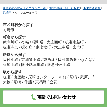
尼崎駅の不動産｜ハウジングラボ
>
(賃貸)路線・駅から探す
>
JR東海道本線
>
尼崎駅
>
ル・シエール次屋
市区町村から探す
尼崎市
町名から探す
武庫川町
/
今福
/
昭和通
/
大庄西町
/
杭瀬南新町
/
杭瀬寺島
/
梶ケ島
/
東七松町
/
大庄中通
/
宮内町
路線から探す
阪神本線
/
東海道本線
/
東西線
/
阪神電鉄阪神なんば
/
福知山線
/
阪神武庫川線
/
阪急神戸本線
駅から探す
杭瀬
/
出屋敷
/
尼崎センタープール前
/
尼崎
/
武庫川
/
大物
/
尼崎
/
千船
/
東鳴尾
/
立花
電話でお問い合わせ