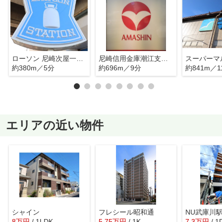
ローソン 尼崎次屋一丁目店
尼崎信用金庫潮江支店潮江東出張所
約380m／5分
約696m／9分
約841m／1
エリアの近い物件
シャイン
フレシール昭和通
NU武庫川
8
万
円
/ 1LDK
5.75
万
円
/ 1K
7.3
万
円
/ 1