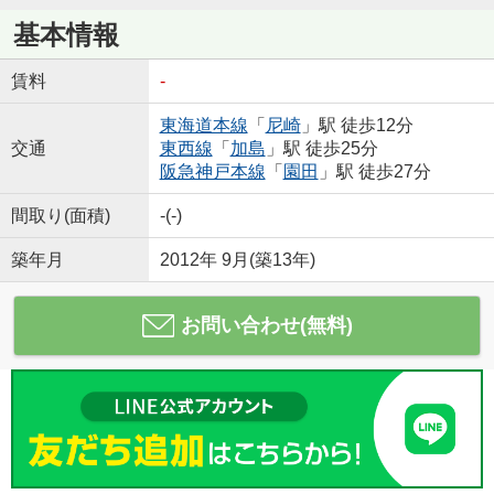
基本情報
賃料
-
東海道本線
「
尼崎
」駅 徒歩12分
交通
東西線
「
加島
」駅 徒歩25分
阪急神戸本線
「
園田
」駅 徒歩27分
間取り(面積)
-(-)
築年月
2012年 9月(築13年)
お問い合わせ(無料)