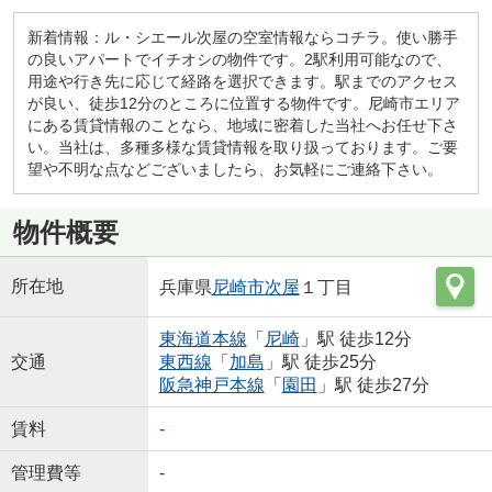
新着情報：ル・シエール次屋の空室情報ならコチラ。使い勝手
の良いアパートでイチオシの物件です。2駅利用可能なので、
用途や行き先に応じて経路を選択できます。駅までのアクセス
が良い、徒歩12分のところに位置する物件です。尼崎市エリア
にある賃貸情報のことなら、地域に密着した当社へお任せ下さ
い。当社は、多種多様な賃貸情報を取り扱っております。ご要
望や不明な点などございましたら、お気軽にご連絡下さい。
物件概要
所在地
兵庫県
尼崎市
次屋
１丁目
東海道本線
「
尼崎
」駅 徒歩12分
交通
東西線
「
加島
」駅 徒歩25分
阪急神戸本線
「
園田
」駅 徒歩27分
賃料
-
管理費等
-