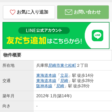
お気に入り追加
お問い合わせ
物件概要
所在地
兵庫県
尼崎市
東七松町
２丁目
東海道本線
「
立花
」駅 徒歩14分
交通
東海道本線
「
尼崎
」駅 徒歩28分
阪神本線
「
尼崎
」駅 徒歩28分
築年月
2012年 1月(築14年)
向き
-