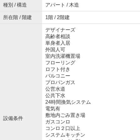
種別 / 構造
アパート / 木造
所在階 / 階建
1階 / 2階建
デザイナーズ
高齢者相談
単身者入居
外国人可
室内洗濯機置場
フローリング
ロフト付き
バルコニー
プロパンガス
公営水道
公共下水
24時間換気システム
電気有
敷地内ごみ置き場
設備条件
ガスコンロ
コンロ２口以上
システムキッチン