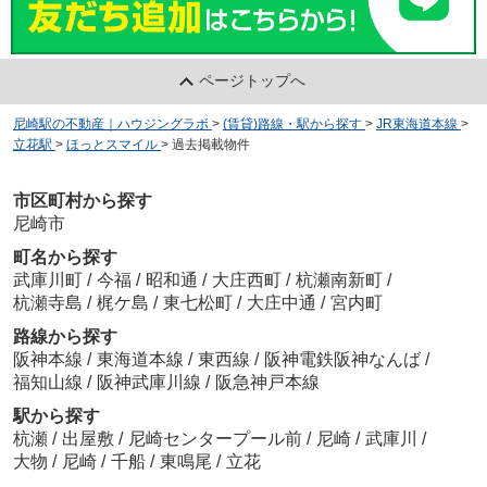
ページトップへ
尼崎駅の不動産｜ハウジングラボ
>
(賃貸)路線・駅から探す
>
JR東海道本線
>
立花駅
>
ほっとスマイル
>
過去掲載物件
市区町村から探す
尼崎市
町名から探す
武庫川町
/
今福
/
昭和通
/
大庄西町
/
杭瀬南新町
/
杭瀬寺島
/
梶ケ島
/
東七松町
/
大庄中通
/
宮内町
路線から探す
阪神本線
/
東海道本線
/
東西線
/
阪神電鉄阪神なんば
/
福知山線
/
阪神武庫川線
/
阪急神戸本線
駅から探す
杭瀬
/
出屋敷
/
尼崎センタープール前
/
尼崎
/
武庫川
/
大物
/
尼崎
/
千船
/
東鳴尾
/
立花