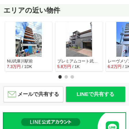
エリアの近い物件
NU武庫川駅前
プレミアムコート武庫川
レーヴメゾ
7.3
万
円
/ 1DK
5.8
万
円
/ 1K
6.2
万
円
/ 1
メールで共有する
LINEで共有する