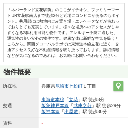
「ネバーランド立花駅前」のここがイチオシ。ファミリーマー
ト JR立花駅南店まで徒歩2分と近場にコンビニがあるのもポイ
ント。共用部には敷地内ごみ置き場・エレベータなどが備わっ
ておりとても充実しています。様々な場所へのアクセスがしや
すくなる2駅利用可能な物件です。アレルギー予防に適した、
通気性の良い安心の物件です。健康な体は新鮮な空気を吸うと
ころから。関西グローバルラボでは東海道本線立花に近く、交
通アクセス良好な不動産情報を取り扱っております。詳細情報
などが気になるのであれば、お気軽にお問い合わせください。
物件概要
所在地
兵庫県
尼崎市
七松町
１丁目
東海道本線
「
立花
」駅 徒歩3分
交通
阪急神戸本線
「
武庫之荘
」駅 徒歩29分
阪神本線
「
出屋敷
」駅 徒歩30分
賃料
-