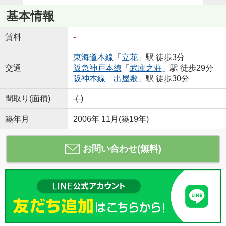
基本情報
賃料
-
東海道本線
「
立花
」駅 徒歩3分
交通
阪急神戸本線
「
武庫之荘
」駅 徒歩29分
阪神本線
「
出屋敷
」駅 徒歩30分
間取り(面積)
-(-)
築年月
2006年 11月(築19年)
お問い合わせ(無料)