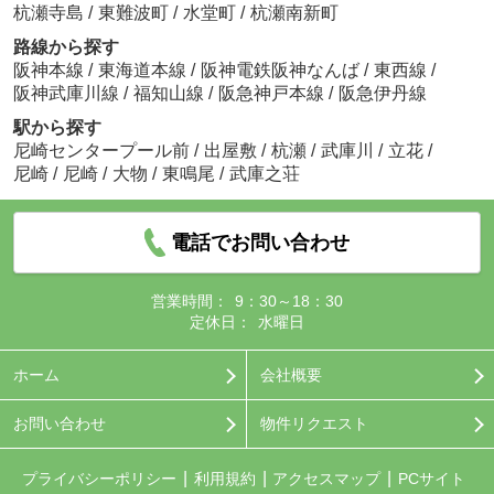
杭瀬寺島
/
東難波町
/
水堂町
/
杭瀬南新町
路線から探す
阪神本線
/
東海道本線
/
阪神電鉄阪神なんば
/
東西線
/
阪神武庫川線
/
福知山線
/
阪急神戸本線
/
阪急伊丹線
駅から探す
尼崎センタープール前
/
出屋敷
/
杭瀬
/
武庫川
/
立花
/
尼崎
/
尼崎
/
大物
/
東鳴尾
/
武庫之荘
電話でお問い合わせ
営業時間：
9：30～18：30
定休日：
水曜日
ホーム
会社概要
お問い合わせ
物件リクエスト
プライバシーポリシー
利用規約
アクセスマップ
PCサイト