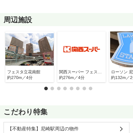
周辺施設
フェスタ立花南館
関西スーパー フェスタ立花店
約270m／4分
約276m／4分
約132m／
こだわり特集
【不動産特集】尼崎駅周辺の物件