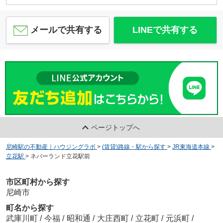
メールで共有する
LINEで共有する
ページトップへ
尼崎駅の不動産｜ハウジングラボ
>
(賃貸)路線・駅から探す
>
JR東海道本線
>
立花駅
>
ネバーランド立花駅前
市区町村から探す
尼崎市
町名から探す
武庫川町
/
今福
/
昭和通
/
大庄西町
/
立花町
/
元浜町
/