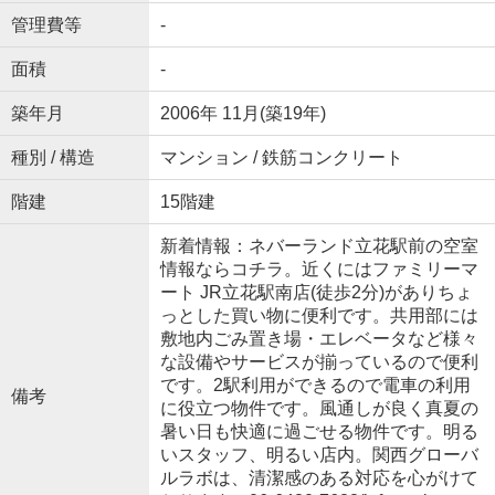
管理費等
-
面積
-
築年月
2006年 11月(築19年)
種別 / 構造
マンション / 鉄筋コンクリート
階建
15階建
新着情報：ネバーランド立花駅前の空室
情報ならコチラ。近くにはファミリーマ
ート JR立花駅南店(徒歩2分)がありちょ
っとした買い物に便利です。共用部には
敷地内ごみ置き場・エレベータなど様々
な設備やサービスが揃っているので便利
です。2駅利用ができるので電車の利用
備考
に役立つ物件です。風通しが良く真夏の
暑い日も快適に過ごせる物件です。明る
いスタッフ、明るい店内。関西グローバ
ルラボは、清潔感のある対応を心がけて