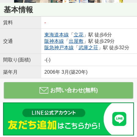
基本情報
賃料
-
東海道本線
「
立花
」駅 徒歩6分
交通
阪神本線
「
出屋敷
」駅 徒歩29分
阪急神戸本線
「
武庫之荘
」駅 徒歩32分
間取り(面積)
-(-)
築年月
2006年 3月(築20年)
お問い合わせ(無料)