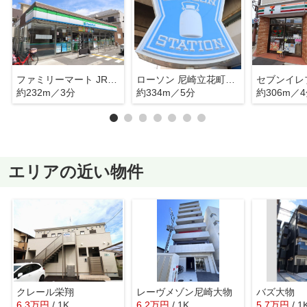
ファミリーマート JR立花駅南店
ローソン 尼崎立花町一丁目店
約232m／3分
約334m／5分
約306m／
エリアの近い物件
クレール栄翔
レーヴメゾン尼崎大物
バズ大物
6.3
万
円
/ 1K
6.2
万
円
/ 1K
5.7
万
円
/ 1