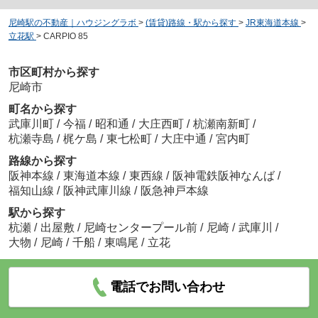
尼崎駅の不動産｜ハウジングラボ
>
(賃貸)路線・駅から探す
>
JR東海道本線
>
立花駅
>
CARPIO 85
市区町村から探す
尼崎市
町名から探す
武庫川町
/
今福
/
昭和通
/
大庄西町
/
杭瀬南新町
/
杭瀬寺島
/
梶ケ島
/
東七松町
/
大庄中通
/
宮内町
路線から探す
阪神本線
/
東海道本線
/
東西線
/
阪神電鉄阪神なんば
/
福知山線
/
阪神武庫川線
/
阪急神戸本線
駅から探す
杭瀬
/
出屋敷
/
尼崎センタープール前
/
尼崎
/
武庫川
/
大物
/
尼崎
/
千船
/
東鳴尾
/
立花
電話でお問い合わせ