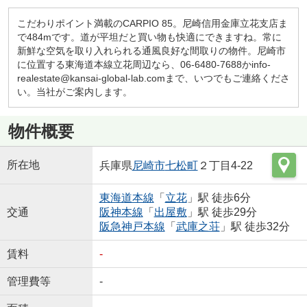
こだわりポイント満載のCARPIO 85。尼崎信用金庫立花支店ま
で484mです。道が平坦だと買い物も快適にできますね。常に
新鮮な空気を取り入れられる通風良好な間取りの物件。尼崎市
に位置する東海道本線立花周辺なら、06-6480-7688かinfo-
realestate@kansai-global-lab.comまで、いつでもご連絡くださ
い。当社がご案内します。
物件概要
所在地
兵庫県
尼崎市
七松町
２丁目4-22
東海道本線
「
立花
」駅 徒歩6分
交通
阪神本線
「
出屋敷
」駅 徒歩29分
阪急神戸本線
「
武庫之荘
」駅 徒歩32分
賃料
-
管理費等
-