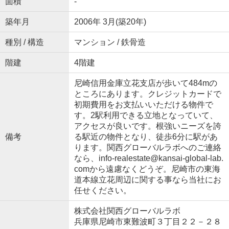
面積
-
築年月
2006年 3月(築20年)
種別 / 構造
マンション / 鉄骨造
階建
4階建
尼崎信用金庫立花支店が歩いて484mの
ところにあります。クレジットカードで
初期費用をお支払いいただける物件で
す。2駅利用できる立地となっていて、
アクセスが良いです。根強いニーズを誇
備考
る駅近の物件となり、徒歩6分に駅があ
ります。関西グローバルラボへのご連絡
なら、info-realestate@kansai-global-lab.
comから遠慮なくどうぞ。尼崎市の東海
道本線立花周辺に関する事なら当社にお
任せください。
株式会社関西グローバルラボ
兵庫県尼崎市東難波町３丁目２２－２８