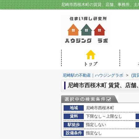
尼崎駅の不動産｜ハウジングラボ
>
(賃
尼崎市西桜木町 賃貸、店舗
地域
尼崎市西桜木町
賃料
下限なし～上限なし
駅徒歩
指定しない
設備条件
指定なし