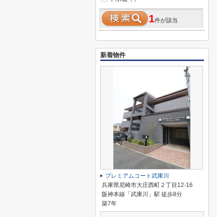
1
件が該当
新着物件
プレミアムコート武庫川
兵庫県尼崎市大庄西町２丁目12-16
阪神本線「武庫川」駅 徒歩8分
築7年