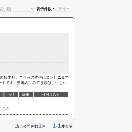
表示件数：
西桜木町。こちらの物件はコンビニまで
パートです。敷地内ごみ置き場は、忙しい
面積
詳細
検討リスト
こちら
1
1-1
該当公開件数
件
件表示