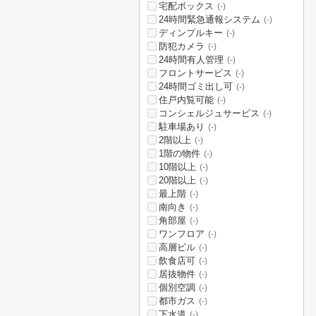
宅配ボックス
(-)
24時間緊急通報システム
(-)
ディンプルキー
(-)
防犯カメラ
(-)
24時間有人管理
(-)
フロントサービス
(-)
24時間ゴミ出し可
(-)
住戸内覧可能
(-)
コンシェルジュサービス
(-)
駐車場あり
(-)
2階以上
(-)
1階の物件
(-)
10階以上
(-)
20階以上
(-)
最上階
(-)
南向き
(-)
角部屋
(-)
ワンフロア
(-)
高層ビル
(-)
飲食店可
(-)
居抜物件
(-)
個別空調
(-)
都市ガス
(-)
下水道
(-)