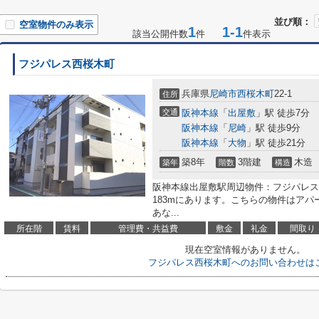
並び順：
空室物件のみ表示
1
1-1
該当公開件数
件
件表示
フジパレス西桜木町
兵庫県
尼崎市
西桜木町
22-1
住所
交通
阪神本線
「
出屋敷
」駅 徒歩7分
阪神本線
「
尼崎
」駅 徒歩9分
阪神本線
「
大物
」駅 徒歩21分
築8年
3階建
木造
築年
階数
構造
阪神本線出屋敷駅周辺物件：フジパレス
183mにあります。こちらの物件はア
あな...
所在階
賃料
管理費・共益費
敷金
礼金
間取り
現在空室情報がありません。
フジパレス西桜木町へのお問い合わせは