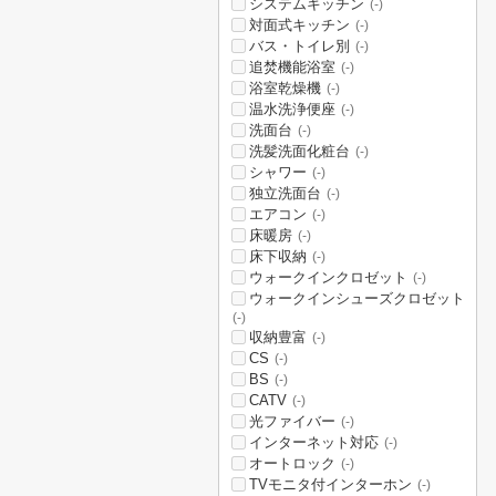
システムキッチン
(-)
対面式キッチン
(-)
バス・トイレ別
(-)
追焚機能浴室
(-)
浴室乾燥機
(-)
温水洗浄便座
(-)
洗面台
(-)
洗髪洗面化粧台
(-)
シャワー
(-)
独立洗面台
(-)
エアコン
(-)
床暖房
(-)
床下収納
(-)
ウォークインクロゼット
(-)
ウォークインシューズクロゼット
(-)
収納豊富
(-)
CS
(-)
BS
(-)
CATV
(-)
光ファイバー
(-)
インターネット対応
(-)
オートロック
(-)
TVモニタ付インターホン
(-)