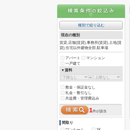
種別で絞り込む
現在の種別
賃貸,店舗(賃貸),事務所(賃貸),土地(賃
貸),住宅以外建物全部,駐車場
アパート
マンション
一戸建て
▼賃料
～
敷金・保証金なし
礼金・敷引なし
共益費・管理費込み
1
件が該当
間取り
ワンルーム
1K