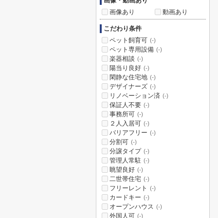
画像・動画あり
画像あり
動画あり
こだわり条件
ペット飼育可
(-)
ペット専用設備
(-)
楽器相談
(-)
陽当り良好
(-)
閑静な住宅地
(-)
デザイナーズ
(-)
リノベーション済
(-)
保証人不要
(-)
事務所可
(-)
２人入居可
(-)
バリアフリー
(-)
分割可
(-)
分譲タイプ
(-)
管理人常駐
(-)
眺望良好
(-)
二世帯住宅
(-)
フリーレント
(-)
カードキー
(-)
オープンハウス
(-)
外国人可
(-)