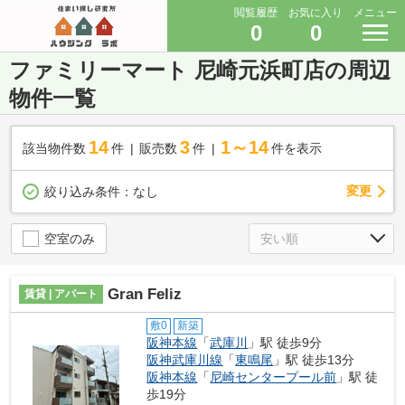
閲覧履歴
お気に入り
メニュー
0
0
ファミリーマート 尼崎元浜町店の周辺
物件一覧
14
3
1～14
該当物件数
件
販売数
件
件を表示
変更
絞り込み条件：
なし
空室のみ
Gran Feliz
賃貸 | アパート
敷0
新築
阪神本線
「
武庫川
」駅 徒歩9分
阪神武庫川線
「
東鳴尾
」駅 徒歩13分
阪神本線
「
尼崎センタープール前
」駅 徒
歩19分