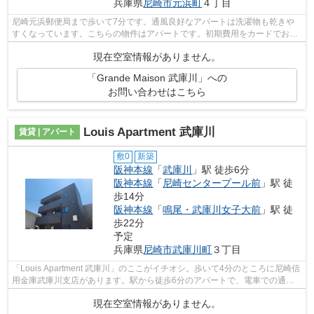
兵庫県
尼崎市
元浜町
４丁目
尼崎元浜郵便局まで歩いて7分です。通風良好なアパートは洗濯物も乾きや
すくなっています。こちらの物件はアパートです。初期費用をカードでお支
払いいただけるので、カードで決済した...
現在空室情報がありません。
「Grande Maison 武庫川」への
お問い合わせはこちら
Louis Apartment 武庫川
賃貸 | アパート
敷0
新築
阪神本線
「
武庫川
」駅 徒歩6分
阪神本線
「
尼崎センタープール前
」駅 徒
歩14分
阪神本線
「
鳴尾・武庫川女子大前
」駅 徒
歩22分
予定
兵庫県
尼崎市
武庫川町
３丁目
「Louis Apartment 武庫川」のここがイチオシ。歩いて4分のところに尼崎信
用金庫武庫川支店があります。駅から徒歩6分のアパートで、電車での通勤
にも便利な立地です。周辺に駅が二つ...
現在空室情報がありません。