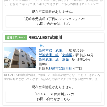
り、行き先に合わせて使い分けができます。こちらの物件はマンションで
す。この物件は駅から徒歩5分のマンショ...
現在空室情報がありません。
「尼崎市元浜町３丁目のマンション」への
お問い合わせはこちら
REGALEST武庫川
賃貸 | アパート
敷0
阪神本線
「
武庫川
」駅 徒歩5分
阪神武庫川線
「
東鳴尾
」駅 徒歩14分
阪神武庫川線
「
洲先
」駅 徒歩14分
築8年
兵庫県
尼崎市
武庫川町
４丁目
REGALEST武庫川の詳しい情報。2018年築の物件となっており、きれいな
室内が魅力となっています。徒歩5分で駅にアクセスできる物件です。使い
勝手の良いアパートでイチオシの物件です。...
現在空室情報がありません。
「REGALEST武庫川」への
お問い合わせはこちら