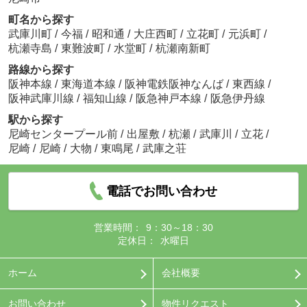
町名から探す
武庫川町
/
今福
/
昭和通
/
大庄西町
/
立花町
/
元浜町
/
杭瀬寺島
/
東難波町
/
水堂町
/
杭瀬南新町
路線から探す
阪神本線
/
東海道本線
/
阪神電鉄阪神なんば
/
東西線
/
阪神武庫川線
/
福知山線
/
阪急神戸本線
/
阪急伊丹線
駅から探す
尼崎センタープール前
/
出屋敷
/
杭瀬
/
武庫川
/
立花
/
尼崎
/
尼崎
/
大物
/
東鳴尾
/
武庫之荘
電話でお問い合わせ
営業時間：
9：30～18：30
定休日：
水曜日
ホーム
会社概要
お問い合わせ
物件リクエスト