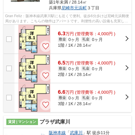
築1年未満 / 28.14㎡
兵庫県
尼崎市
元浜町
３丁目
Gran Feliz：阪神本線武庫川駅にも近くて便利。徒歩6分歩けば尼崎元浜郵便
局があります。こちらの物件はアパートです。利便性の高い設備も充実し
た、高ニーズな2026年築の物件です。阪...
6.3
万
円
(管理費等：4,000円 )
0ヶ月
0ヶ月
敷金
礼金
1階 / 1K / 28.14㎡
6.5
万
円
(管理費等：4,000円 )
0ヶ月
0ヶ月
敷金
礼金
2階 / 1K / 28.14㎡
6.6
万
円
(管理費等：4,000円 )
0ヶ月
0ヶ月
敷金
礼金
3階 / 1K / 28.14㎡
プラザ武庫川
賃貸 | マンション
阪神本線
「
武庫川
」駅 徒歩11分