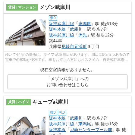
メゾン武庫川
賃貸 | マンション
敷0
阪神武庫川線
「
東鳴尾
」駅 徒歩13分
阪神本線
「
武庫川
」駅 徒歩7分
阪神武庫川線
「
洲先
」駅 徒歩12分
築44年
兵庫県
尼崎市
元浜町
３丁目
歩いて477mの場所に、ライフ 武庫川店があります。周辺に駅が2つあるので
電車での移動が便利です。車をお持ちの方にもオススメの、自走式駐車場を
利用できる物件です。こちらの物件は...
現在空室情報がありません。
「メゾン武庫川」への
お問い合わせはこちら
キューブ武庫川
賃貸 | ハイツ
敷0
礼0
阪神本線
「
武庫川
」駅 徒歩7分
阪神武庫川線
「
東鳴尾
」駅 徒歩16分
阪神本線
「
尼崎センタープール前
」駅 徒