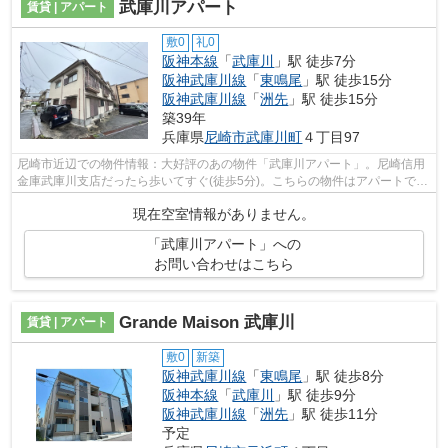
武庫川アパート
賃貸 | アパート
敷0
礼0
阪神本線
「
武庫川
」駅 徒歩7分
阪神武庫川線
「
東鳴尾
」駅 徒歩15分
阪神武庫川線
「
洲先
」駅 徒歩15分
築39年
兵庫県
尼崎市
武庫川町
４丁目97
尼崎市近辺での物件情報：大好評のあの物件「武庫川アパート」。尼崎信用
金庫武庫川支店だったら歩いてすぐ(徒歩5分)。こちらの物件はアパートで
す。2駅利用可能なアクセスの良いアパ...
現在空室情報がありません。
「武庫川アパート」への
お問い合わせはこちら
Grande Maison 武庫川
賃貸 | アパート
敷0
新築
阪神武庫川線
「
東鳴尾
」駅 徒歩8分
阪神本線
「
武庫川
」駅 徒歩9分
阪神武庫川線
「
洲先
」駅 徒歩11分
予定