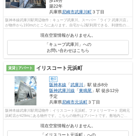
歩16分
築22年
兵庫県
尼崎市
武庫川町
３丁目
阪神本線武庫川駅周辺物件：キューブ武庫川。スーパー「ライフ 武庫川店」
が物件から193mのところにあります。自宅から2駅利用できる、利便性の高
い物件です。こちらの物件では初期費...
現在空室情報がありません。
「キューブ武庫川」への
お問い合わせはこちら
イリスコート元浜町
賃貸 | アパート
敷0
阪神本線
「
武庫川
」駅 徒歩8分
阪神武庫川線
「
東鳴尾
」駅 徒歩12分
予定
兵庫県
尼崎市
元浜町
３丁目
阪神本線武庫川駅周辺物件：イリスコート元浜町。ファミリーマート 尼崎元
浜町店が429mにある物件です。こちらの物件はアパートです。敷地内ごみ
置き場は、ごみを捨てる手間を減らして...
現在空室情報がありません。
「イリスコート元浜町」への