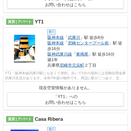
お問い合わせはこちら
YT1
賃貸 | アパート
敷0
阪神本線
「
武庫川
」駅 徒歩8分
阪神本線
「
尼崎センタープール前
」駅 徒
歩16分
阪神武庫川線
「
東鳴尾
」駅 徒歩16分
築1年
兵庫県
尼崎市
元浜町
２丁目
YT1：阪神本線武庫川駅にも近くて便利。歩いて5分の場所には尼崎信用金庫
武庫川支店があります。令和7年築の物件です。周辺に駅が二つあり、交通
の利便性が高いです。物件に関するお問...
現在空室情報がありません。
「YT1」への
お問い合わせはこちら
Casa Ribera
賃貸 | アパート
敷0