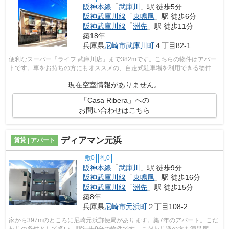
阪神本線
「
武庫川
」駅 徒歩5分
阪神武庫川線
「
東鳴尾
」駅 徒歩6分
阪神武庫川線
「
洲先
」駅 徒歩11分
築18年
兵庫県
尼崎市
武庫川町
４丁目82-1
便利なスーパー「ライフ 武庫川店」まで382mです。こちらの物件はアパー
トです。車をお持ちの方にもオススメの、自走式駐車場を利用できる物件で
す。駅まで歩いてアクセスできる、徒歩...
現在空室情報がありません。
「Casa Ribera」への
お問い合わせはこちら
ディアマン元浜
賃貸 | アパート
敷0
礼0
阪神本線
「
武庫川
」駅 徒歩9分
阪神武庫川線
「
東鳴尾
」駅 徒歩16分
阪神武庫川線
「
洲先
」駅 徒歩15分
築8年
兵庫県
尼崎市
元浜町
２丁目108-2
家から397mのところに尼崎元浜郵便局があります。築7年のアパート。こだ
わりの条件として多い、駅徒歩9分の物件です。こだわり派の方も満足度の