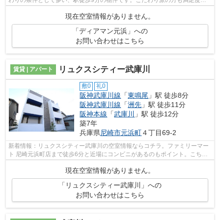
高いデザイナーズアパートです。関西グ...
現在空室情報がありません。
「ディアマン元浜」への
お問い合わせはこちら
リュクスシティー武庫川
賃貸 | アパート
敷0
礼0
阪神武庫川線
「
東鳴尾
」駅 徒歩8分
阪神武庫川線
「
洲先
」駅 徒歩11分
阪神本線
「
武庫川
」駅 徒歩12分
築7年
兵庫県
尼崎市
元浜町
４丁目69-2
新着情報：リュクスシティー武庫川の空室情報ならコチラ。ファミリーマー
ト 尼崎元浜町店まで徒歩6分と近場にコンビニがあるのもポイント。こちら
の物件はアパートです。築7年の物件。...
現在空室情報がありません。
「リュクスシティー武庫川」への
お問い合わせはこちら