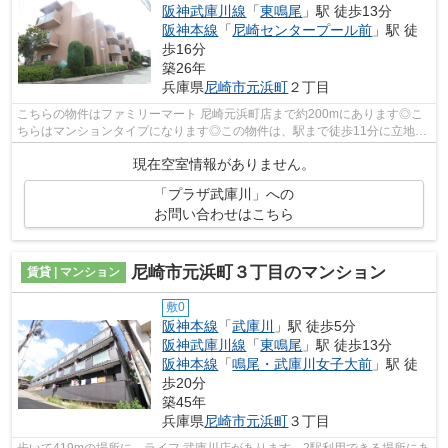
阪神武庫川線
「
東鳴尾
」駅 徒歩13分
阪神本線
「
尼崎センタープール前
」駅 徒
歩16分
築26年
兵庫県
尼崎市
元浜町
２丁目
こちらの物件はファミリーマート 尼崎元浜町店まで約200mにあります◎こ
ちらはマンションタイプになります◎この物件は、駅まで徒歩11分に立地し
ています◎共用部に住民専用のゴミ置き場...
現在空室情報がありません。
「プラザ武庫川」への
お問い合わせはこちら
尼崎市元浜町３丁目のマンション
賃貸 | マンション
敷0
阪神本線
「
武庫川
」駅 徒歩5分
阪神武庫川線
「
東鳴尾
」駅 徒歩13分
阪神本線
「
鳴尾・武庫川女子大前
」駅 徒
歩20分
築45年
兵庫県
尼崎市
元浜町
３丁目
歩いて419mの場所に、ライフ 武庫川店があります。2駅利用できる場所にあ