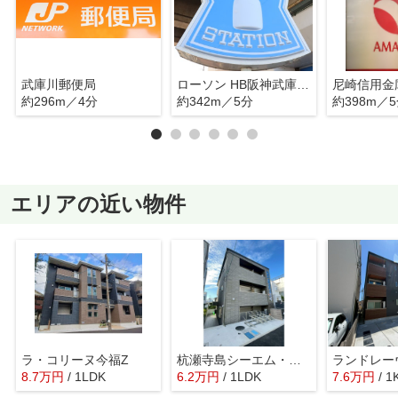
武庫川郵便局
ローソン HB阪神武庫川東口店
約296m／4分
約342m／5分
約398m／
エリアの近い物件
ラ・コリーヌ今福Z
杭瀬寺島シーエム・ドゥ
ランドレー
8.7
万
円
/ 1LDK
6.2
万
円
/ 1LDK
7.6
万
円
/ 1