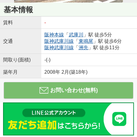
基本情報
賃料
-
阪神本線
「
武庫川
」駅 徒歩5分
交通
阪神武庫川線
「
東鳴尾
」駅 徒歩6分
阪神武庫川線
「
洲先
」駅 徒歩11分
間取り(面積)
-(-)
築年月
2008年 2月(築18年)
お問い合わせ(無料)