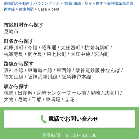
尼崎駅の不動産｜ハウジングラボ
>
(賃貸)路線・駅から探す
>
阪神電気鉄道阪
神本線
>
武庫川駅
>
Casa Ribera
市区町村から探す
尼崎市
町名から探す
武庫川町
/
今福
/
昭和通
/
大庄西町
/
杭瀬南新町
/
杭瀬寺島
/
梶ケ島
/
東七松町
/
大庄中通
/
宮内町
路線から探す
阪神本線
/
東海道本線
/
東西線
/
阪神電鉄阪神なんば
/
福知山線
/
阪神武庫川線
/
阪急神戸本線
駅から探す
杭瀬
/
出屋敷
/
尼崎センタープール前
/
尼崎
/
武庫川
/
大物
/
尼崎
/
千船
/
東鳴尾
/
立花
電話でお問い合わせ
営業時間：
9：30～18：30