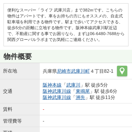
便利なスーパー「ライフ 武庫川店」まで382mです。こちらの
物件はアパートです。車をお持ちの方にもオススメの、自走式
駐車場を利用できる物件です。駅まで歩いてアクセスできる、
徒歩5分の距離に立地する物件です。阪神本線武庫川駅近辺
で、不動産に関する事でお困りなら、まずは06-6480-7688から
関西グローバルラボまでお気軽にご連絡ください。
物件概要
所在地
兵庫県
尼崎市
武庫川町
４丁目82-1
阪神本線
「
武庫川
」駅 徒歩5分
交通
阪神武庫川線
「
東鳴尾
」駅 徒歩6分
阪神武庫川線
「
洲先
」駅 徒歩11分
賃料
-
管理費等
-