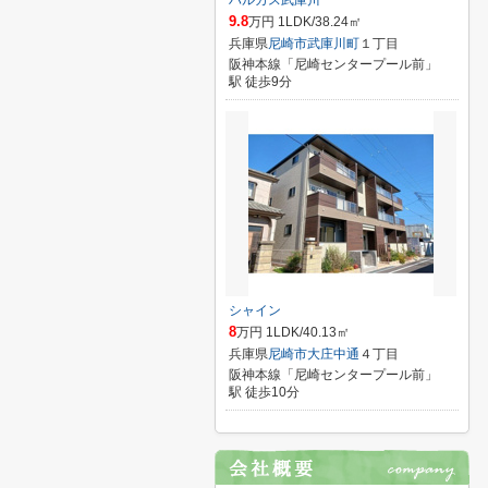
ハルカス武庫川
9.8
万円 1LDK/38.24㎡
兵庫県
尼崎市
武庫川町
１丁目
阪神本線「尼崎センタープール前」
駅 徒歩9分
シャイン
8
万円 1LDK/40.13㎡
兵庫県
尼崎市
大庄中通
４丁目
阪神本線「尼崎センタープール前」
駅 徒歩10分