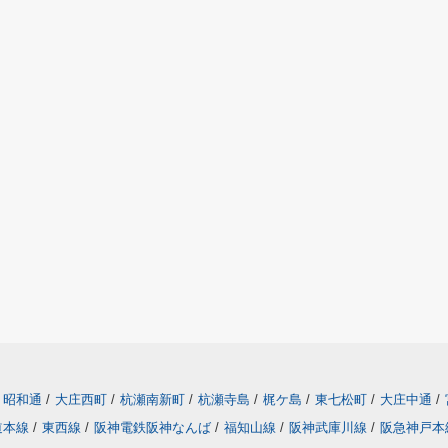
昭和通
/
大庄西町
/
杭瀬南新町
/
杭瀬寺島
/
梶ケ島
/
東七松町
/
大庄中通
/
道本線
/
東西線
/
阪神電鉄阪神なんば
/
福知山線
/
阪神武庫川線
/
阪急神戸本