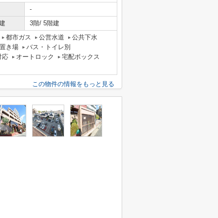
-
建
3階/ 5階建
都市ガス
公営水道
公共下水
置き場
バス・トイレ別
対応
オートロック
宅配ボックス
この物件の情報をもっと見る