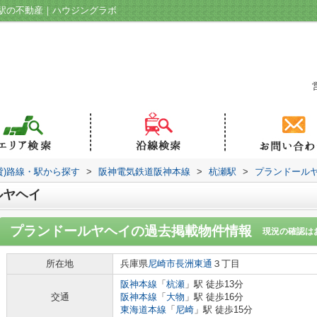
駅の不動産｜ハウジングラボ
貸)路線・駅から探す
>
阪神電気鉄道阪神本線
>
杭瀬駅
>
プランドール
ルヤヘイ
プランドールヤヘイ
の過去掲載物件情報
現況の確認は
所在地
兵庫県
尼崎市
長洲東通
３丁目
阪神本線
「
杭瀬
」駅 徒歩13分
交通
阪神本線
「
大物
」駅 徒歩16分
東海道本線
「
尼崎
」駅 徒歩15分