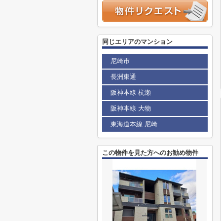
同じエリアのマンション
尼崎市
長洲東通
阪神本線 杭瀬
阪神本線 大物
東海道本線 尼崎
この物件を見た方へのお勧め物件