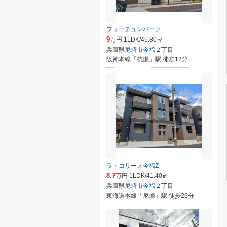
フォーチュンパーク
9
万円 1LDK/45.80㎡
兵庫県
尼崎市
今福
２丁目
阪神本線「杭瀬」駅 徒歩12分
ラ・コリーヌ今福Z
8.7
万円 1LDK/41.40㎡
兵庫県
尼崎市
今福
２丁目
東海道本線「尼崎」駅 徒歩26分