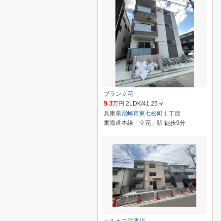
ブラン立花
9.3
万円 2LDK/41.25㎡
兵庫県
尼崎市
東七松町
１丁目
東海道本線「立花」駅 徒歩9分