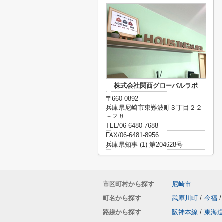
株式会社関西グローバルラボ
〒660-0892
兵庫県尼崎市東難波町３丁目２２
－２８
TEL/06-6480-7688
FAX/06-6481-8956
兵庫県知事 (1) 第204628号
市区町村から探す
尼崎市
町名から探す
武庫川町
/
今福
/
路線から探す
阪神本線
/
東海