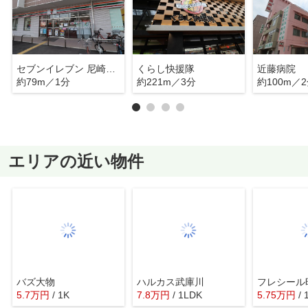
セブンイレブン 尼崎昭和通5丁目店
くらし快援隊
近藤病院
約79m／1分
約221m／3分
約100m／
エリアの近い物件
バズ大物
ハルカス武庫川
フレシール
5.7
万
円
/ 1K
7.8
万
円
/ 1LDK
5.75
万
円
/ 