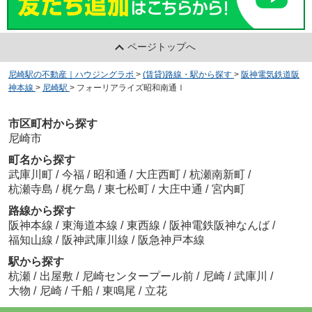
ページトップへ
尼崎駅の不動産｜ハウジングラボ
>
(賃貸)路線・駅から探す
>
阪神電気鉄道阪
神本線
>
尼崎駅
>
フォーリアライズ昭和南通Ⅰ
市区町村から探す
尼崎市
町名から探す
武庫川町
/
今福
/
昭和通
/
大庄西町
/
杭瀬南新町
/
杭瀬寺島
/
梶ケ島
/
東七松町
/
大庄中通
/
宮内町
路線から探す
阪神本線
/
東海道本線
/
東西線
/
阪神電鉄阪神なんば
/
福知山線
/
阪神武庫川線
/
阪急神戸本線
駅から探す
杭瀬
/
出屋敷
/
尼崎センタープール前
/
尼崎
/
武庫川
/
大物
/
尼崎
/
千船
/
東鳴尾
/
立花