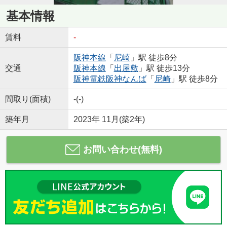
基本情報
賃料
-
阪神本線
「
尼崎
」駅 徒歩8分
交通
阪神本線
「
出屋敷
」駅 徒歩13分
阪神電鉄阪神なんば
「
尼崎
」駅 徒歩8分
間取り(面積)
-(-)
築年月
2023年 11月(築2年)
お問い合わせ(無料)