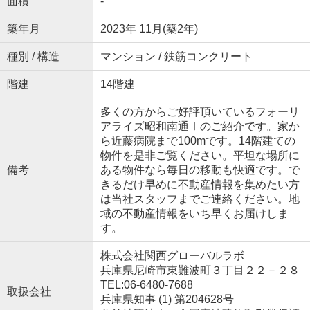
面積
-
築年月
2023年 11月(築2年)
種別 / 構造
マンション / 鉄筋コンクリート
階建
14階建
多くの方からご好評頂いているフォーリ
アライズ昭和南通Ⅰのご紹介です。家か
ら近藤病院まで100mです。14階建ての
物件を是非ご覧ください。平坦な場所に
備考
ある物件なら毎日の移動も快適です。で
きるだけ早めに不動産情報を集めたい方
は当社スタッフまでご連絡ください。地
域の不動産情報をいち早くお届けしま
す。
株式会社関西グローバルラボ
兵庫県尼崎市東難波町３丁目２２－２８
TEL:06-6480-7688
取扱会社
兵庫県知事 (1) 第204628号