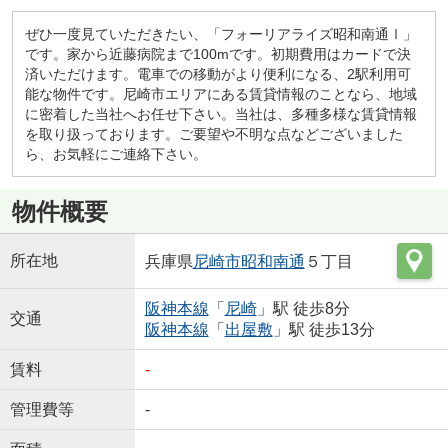
ぜひ一度見ていただきたい、「フォーリアライズ昭和南通Ⅰ」
です。家から近藤病院まで100mです。初期費用はカードで決
済いただけます。電車での移動がより便利になる、2駅利用可
能な物件です。尼崎市エリアにある賃貸情報のことなら、地域
に密着した当社へお任せ下さい。当社は、多種多様な賃貸情報
を取り扱っております。ご要望や不明な点などございました
ら、お気軽にご連絡下さい。
物件概要
所在地
兵庫県
尼崎市
昭和南通
５丁目
阪神本線
「
尼崎
」駅 徒歩8分
交通
阪神本線
「
出屋敷
」駅 徒歩13分
賃料
-
管理費等
-