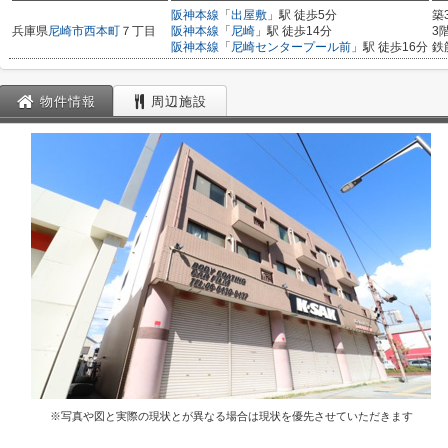
阪神本線
「
出屋敷
」駅 徒歩5分
築
兵庫県
尼崎市
西本町
７丁目
阪神本線
「
尼崎
」駅 徒歩14分
3
阪神本線
「
尼崎センタープール前
」駅 徒歩16分
鉄
物件情報
周辺施設
※写真や図と実際の現状とが異なる場合は現状を優先させていただきます