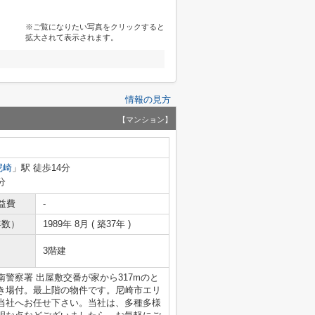
※ご覧になりたい写真をクリックすると
拡大されて表示されます。
情報の見方
【マンション】
尼崎
」駅 徒歩14分
分
益費
-
年数）
1989年 8月 ( 築37年 )
3階建
警察署 出屋敷交番が家から317mのと
き場付。最上階の物件です。尼崎市エリ
当社へお任せ下さい。当社は、多種多様