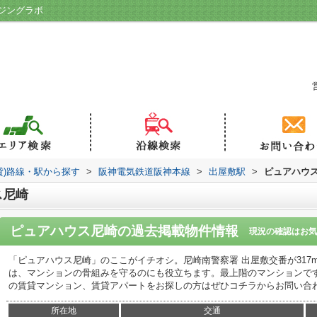
ジングラボ
貸)路線・駅から探す
>
阪神電気鉄道阪神本線
>
出屋敷駅
>
ピュアハウ
ス尼崎
ピュアハウス尼崎
の過去掲載物件情報
現況の確認はお気
「ピュアハウス尼崎」のここがイチオシ。尼崎南警察署 出屋敷交番が317
は、マンションの骨組みを守るのにも役立ちます。最上階のマンションで
の賃貸マンション、賃貸アパートをお探しの方はぜひコチラからお問い合
所在地
交通