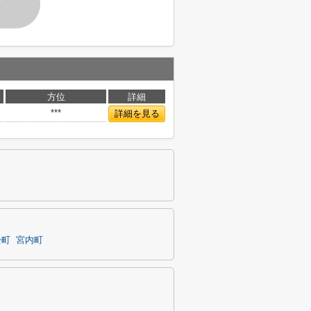
す
方位
詳細
***
詳細を見る
松町
宮内町