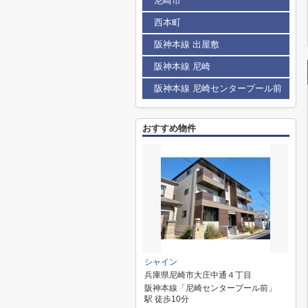
尼崎市
西本町
阪神本線 出屋敷
阪神本線 尼崎
阪神本線 尼崎センタープール前
おすすめ物件
シャイン
兵庫県尼崎市大庄中通４丁目
阪神本線「尼崎センタープール前」
駅 徒歩10分