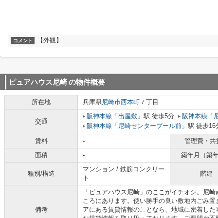
【外観】
コメント
ピュアハウス尼崎
の物件概要
所在地
兵庫県
尼崎市
西本町
７丁目
阪神本線
「
出屋敷
」駅 徒歩5分
阪神本線
「
交通
阪神本線
「
尼崎センタープール前
」駅 徒歩16
賃料
-
管理費・共
面積
-
築年月（築
マンション / 鉄筋コンクリー
種別/構造
階建
ト
「ピュアハウス尼崎」のここがイチオシ。尼崎南
ころにあります。使い勝手の良い敷地内ごみ置
備考
アにある賃貸情報のことなら、地域に密着した