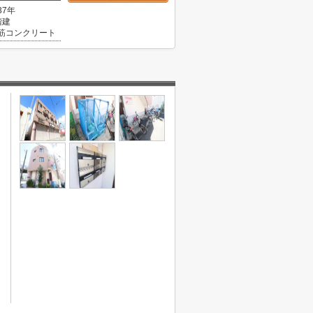
37年
階建
筋コンクリート