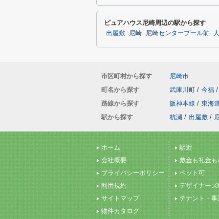
ピュアハウス尼崎周辺の駅から探す
出屋敷
尼崎
尼崎センタープール前
市区町村から探す
尼崎市
町名から探す
武庫川町
/
今福
/
路線から探す
阪神本線
/
東海
駅から探す
杭瀬
/
出屋敷
/
ホーム
駅近
会社概要
敷金も礼金も
プライバシーポリシー
ペット可
利用規約
デザイナーズ
サイトマップ
テナント・事
物件カタログ