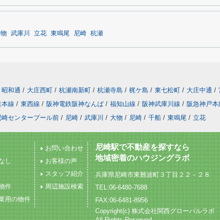
大物
武庫川
立花
東鳴尾
尼崎
杭瀬
昭和通
/
大庄西町
/
杭瀬南新町
/
杭瀬寺島
/
梶ケ島
/
東七松町
/
大庄中通
/
道本線
/
東西線
/
阪神電鉄阪神なんば
/
福知山線
/
阪神武庫川線
/
阪急神戸本
尼崎センタープール前
/
尼崎
/
武庫川
/
大物
/
尼崎
/
千船
/
東鳴尾
/
立花
尼崎駅で不動産を探すなら
お問い合わせ
地域密着のハウジングラボ
なし
お客様の声
スタッフ紹介
兵庫県尼崎市東難波町３丁目２２－２８
物件
周辺施設検索
TEL:06-6480-7688
業用の物件
FAX:06-6481-8956
Copyright(c) 株式会社関西グローバルラボ
All Rights Reserved.