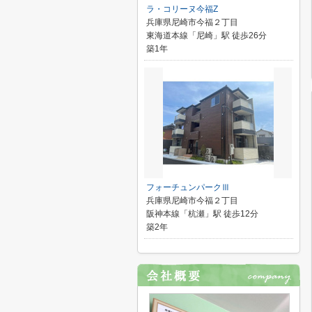
ラ・コリーヌ今福Z
兵庫県尼崎市今福２丁目
東海道本線「尼崎」駅 徒歩26分
築1年
フォーチュンパークⅢ
兵庫県尼崎市今福２丁目
阪神本線「杭瀬」駅 徒歩12分
築2年