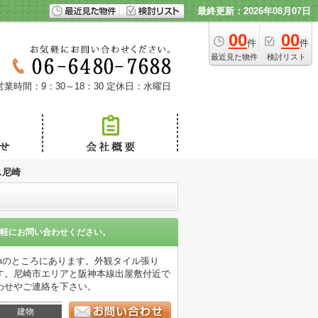
最終更新：2026年08月07日
00
00
件
件
最近見た物件
検討リスト
営業時間：9：30～18：30
定休日：水曜日
ス尼崎
軽にお問い合わせください。
mのところにあります。外観タイル張り
す。尼崎市エリアと阪神本線出屋敷付近で
わせやご連絡を下さい。
建物