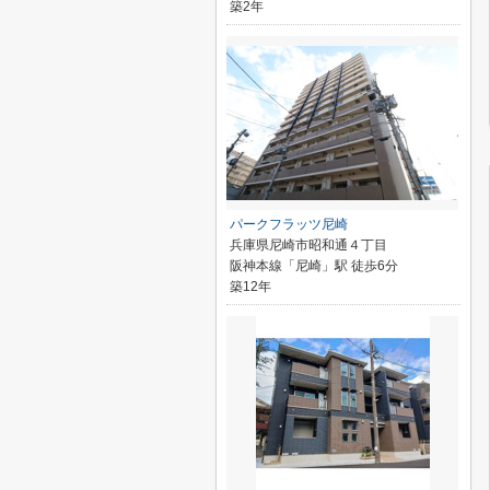
築2年
パークフラッツ尼崎
兵庫県尼崎市昭和通４丁目
阪神本線「尼崎」駅 徒歩6分
築12年