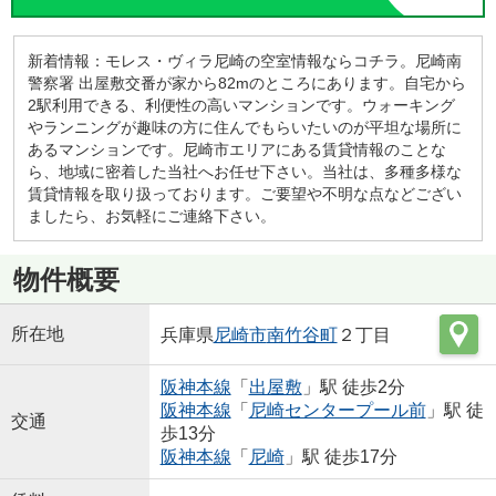
新着情報：モレス・ヴィラ尼崎の空室情報ならコチラ。尼崎南
警察署 出屋敷交番が家から82mのところにあります。自宅から
2駅利用できる、利便性の高いマンションです。ウォーキング
やランニングが趣味の方に住んでもらいたいのが平坦な場所に
あるマンションです。尼崎市エリアにある賃貸情報のことな
ら、地域に密着した当社へお任せ下さい。当社は、多種多様な
賃貸情報を取り扱っております。ご要望や不明な点などござい
ましたら、お気軽にご連絡下さい。
物件概要
所在地
兵庫県
尼崎市
南竹谷町
２丁目
阪神本線
「
出屋敷
」駅 徒歩2分
阪神本線
「
尼崎センタープール前
」駅 徒
交通
歩13分
阪神本線
「
尼崎
」駅 徒歩17分