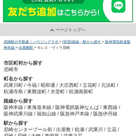
ページトップへ
尼崎駅の不動産｜ハウジングラボ
>
(賃貸)路線・駅から探す
>
阪神電気鉄道阪
神本線
>
出屋敷駅
>
モレス・ヴィラ尼崎
市区町村から探す
尼崎市
町名から探す
武庫川町
/
今福
/
昭和通
/
大庄西町
/
立花町
/
元浜町
/
杭瀬寺島
/
東難波町
/
水堂町
/
杭瀬南新町
路線から探す
阪神本線
/
東海道本線
/
阪神電鉄阪神なんば
/
東西線
/
阪神武庫川線
/
福知山線
/
阪急神戸本線
/
阪急伊丹線
駅から探す
尼崎センタープール前
/
出屋敷
/
杭瀬
/
武庫川
/
立花
/
尼崎
/
尼崎
/
大物
/
東鳴尾
/
武庫之荘