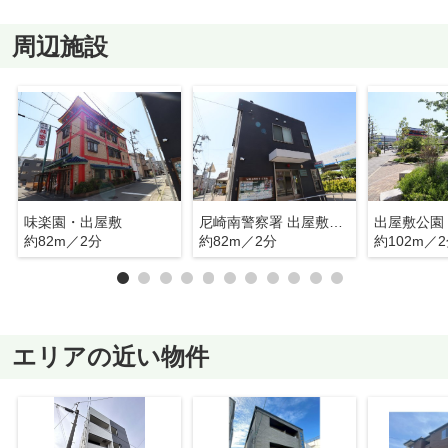
周辺施設
味楽園・出屋敷
尼崎南警察署 出屋敷交番
出屋敷公園
約82m／2分
約82m／2分
約102m／
エリアの近い物件