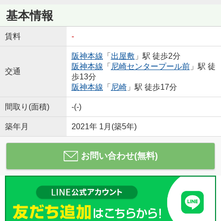
基本情報
賃料
-
阪神本線
「
出屋敷
」駅 徒歩2分
阪神本線
「
尼崎センタープール前
」駅 徒
交通
歩13分
阪神本線
「
尼崎
」駅 徒歩17分
間取り(面積)
-(-)
築年月
2021年 1月(築5年)
お問い合わせ(無料)