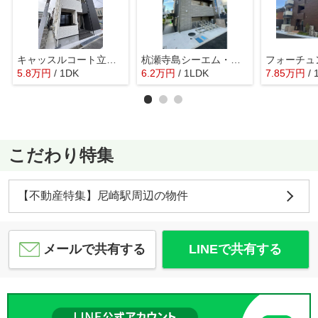
キャッスルコート立花ウエスト
杭瀬寺島シーエム・ドゥ
フォーチュ
5.8
万
円
/ 1DK
6.2
万
円
/ 1LDK
7.85
万
円
/ 
こだわり特集
【不動産特集】尼崎駅周辺の物件
メールで共有する
LINEで共有する