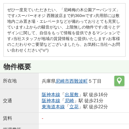
ぜひ一度見ていただきたい、「尼崎梅の木公園アーバンリズ」
です♪スーパーオオジ 西難波店まで約360mです♪共用部には敷
地内ごみ置き場・エレベータなどが備わっておりとても充実し
ています♪上からの騒音がない、上階無しの物件です♪造りとデ
ザインに関して、自信をもって情報を提供できるマンションで
す♪当社スタッフが地域の賃貸情報をご提供いたします♪お客様
のこだわりやご要望などございましたら、お気軽に当社へお問
い合わせください(^o^)
物件概要
所在地
兵庫県
尼崎市
西難波町
５丁目
阪神本線
「
出屋敷
」駅 徒歩16分
交通
阪神本線
「
尼崎
」駅 徒歩21分
東海道本線
「
立花
」駅 徒歩22分
賃料
-