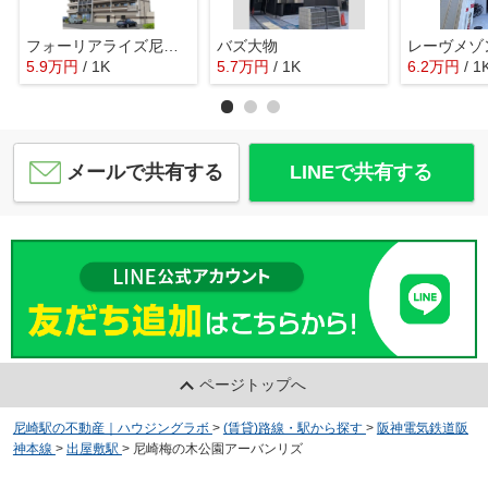
フォーリアライズ尼崎エラン
バズ大物
レーヴメゾ
5.9
万
円
/ 1K
5.7
万
円
/ 1K
6.2
万
円
/ 1
メールで共有する
LINEで共有する
ページトップへ
尼崎駅の不動産｜ハウジングラボ
>
(賃貸)路線・駅から探す
>
阪神電気鉄道阪
神本線
>
出屋敷駅
>
尼崎梅の木公園アーバンリズ