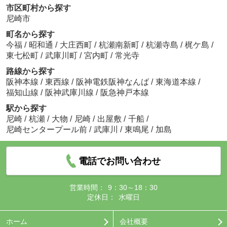
市区町村から探す
尼崎市
町名から探す
今福
/
昭和通
/
大庄西町
/
杭瀬南新町
/
杭瀬寺島
/
梶ケ島
/
東七松町
/
武庫川町
/
宮内町
/
常光寺
路線から探す
阪神本線
/
東西線
/
阪神電鉄阪神なんば
/
東海道本線
/
福知山線
/
阪神武庫川線
/
阪急神戸本線
駅から探す
尼崎
/
杭瀬
/
大物
/
尼崎
/
出屋敷
/
千船
/
尼崎センタープール前
/
武庫川
/
東鳴尾
/
加島
電話でお問い合わせ
営業時間：
9：30～18：30
定休日：
水曜日
ホーム
会社概要