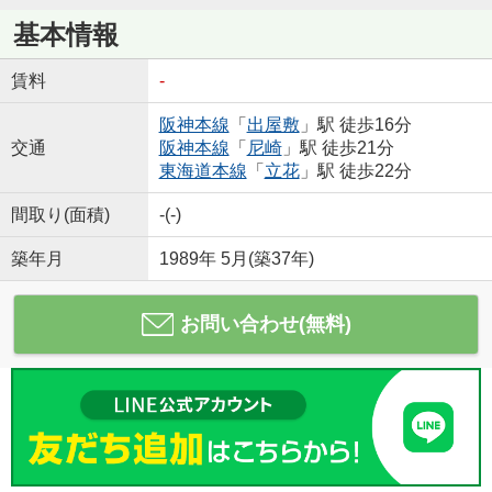
基本情報
賃料
-
阪神本線
「
出屋敷
」駅 徒歩16分
交通
阪神本線
「
尼崎
」駅 徒歩21分
東海道本線
「
立花
」駅 徒歩22分
間取り(面積)
-(-)
築年月
1989年 5月(築37年)
お問い合わせ(無料)