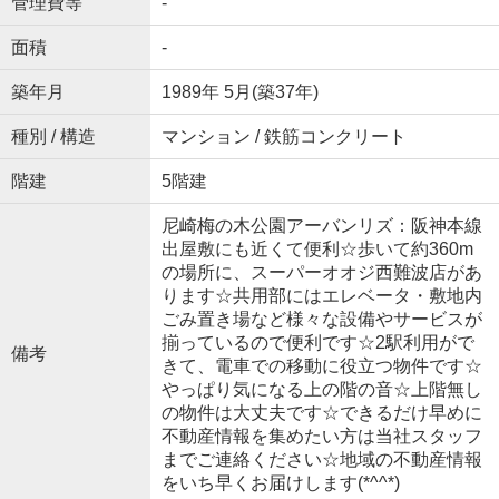
管理費等
-
面積
-
築年月
1989年 5月(築37年)
種別 / 構造
マンション / 鉄筋コンクリート
階建
5階建
尼崎梅の木公園アーバンリズ：阪神本線
出屋敷にも近くて便利☆歩いて約360m
の場所に、スーパーオオジ西難波店があ
ります☆共用部にはエレベータ・敷地内
ごみ置き場など様々な設備やサービスが
揃っているので便利です☆2駅利用がで
備考
きて、電車での移動に役立つ物件です☆
やっぱり気になる上の階の音☆上階無し
の物件は大丈夫です☆できるだけ早めに
不動産情報を集めたい方は当社スタッフ
までご連絡ください☆地域の不動産情報
をいち早くお届けします(*^^*)