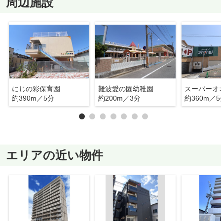
周辺施設
にじの彩保育園
難波愛の園幼稚園
約390m／5分
約200m／3分
約360m／
エリアの近い物件