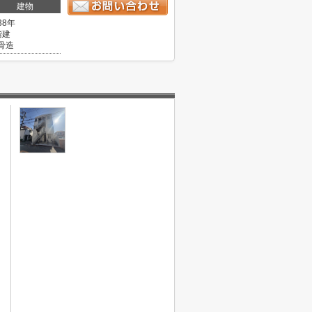
建物
38年
階建
骨造