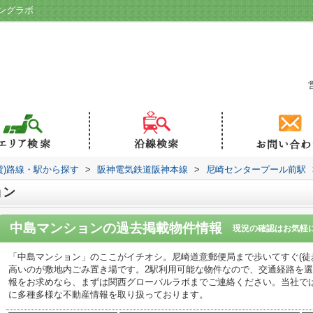
ングラボ
貸)路線・駅から探す
>
阪神電気鉄道阪神本線
>
尼崎センタープール前駅
ョン
中島マンション
の過去掲載物件情報
現況の確認はお気軽
「中島マンション」のここがイチオシ。尼崎道意郵便局まで歩いてすぐ(徒
高いのが敷地内ごみ置き場です。2駅利用可能な物件なので、交通経路を
報をお求めなら、まずは関西グローバルラボまでご連絡ください。当社で
に多種多様な不動産情報を取り扱っております。