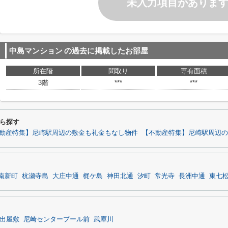
未入力項目がありま
中島マンション
の過去に掲載したお部屋
所在階
間取り
専有面積
3階
***
***
ら探す
動産特集】尼崎駅周辺の敷金も礼金もなし物件
【不動産特集】尼崎駅周辺の
南新町
杭瀬寺島
大庄中通
梶ケ島
神田北通
汐町
常光寺
長洲中通
東七
出屋敷
尼崎センタープール前
武庫川