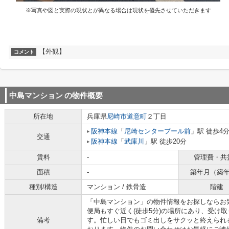
※写真や図と実際の現状とが異なる場合は現状を優先させていただきます
【外観】
コメント
中島マンション
の物件概要
所在地
兵庫県
尼崎市
道意町
２丁目
阪神本線
「
尼崎センタープール前
」駅 徒歩4
交通
阪神本線
「
武庫川
」駅 徒歩20分
賃料
-
管理費・共
面積
-
築年月（築
種別/構造
マンション / 鉄骨造
階建
「中島マンション」の物件情報をお探しならお
便局もすぐ近く(徒歩5分)の場所にあり、受け
備考
す。忙しい日でもゴミ出しをサクッと終えられ