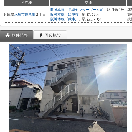
所在地
交通
阪神本線
「
尼崎センタープール前
」駅 徒歩4分
築
兵庫県
尼崎市
道意町
２丁目
阪神本線
「
出屋敷
」駅 徒歩8分
3
阪神本線
「
武庫川
」駅 徒歩20分
鉄
物件情報
周辺施設