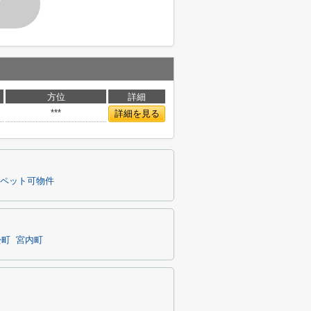
す
方位
詳細
***
詳細を見る
ペット可物件
松町
宮内町