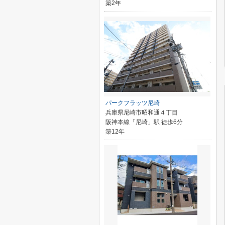
築2年
パークフラッツ尼崎
兵庫県尼崎市昭和通４丁目
阪神本線「尼崎」駅 徒歩6分
築12年