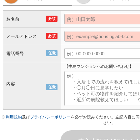
お名前
必須
メールアドレス
必須
電話番号
任意
【中島マンションへのお問い合わせ】
内容
任意
※
利用規約
及び
プライバシーポリシー
を必ずお読みください。左記内容に同
さい。