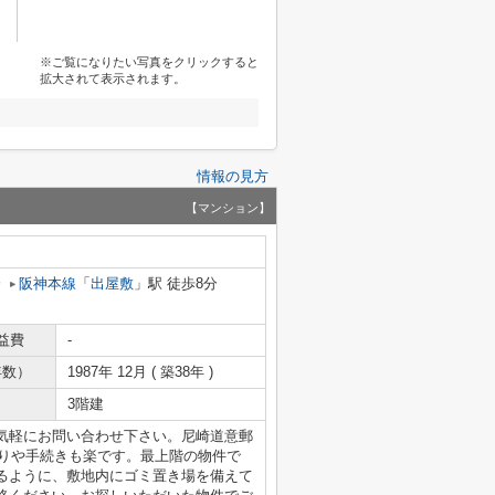
※ご覧になりたい写真をクリックすると
拡大されて表示されます。
情報の見方
【マンション】
分
阪神本線
「
出屋敷
」駅 徒歩8分
益費
-
年数）
1987年 12月 ( 築38年 )
3階建
気軽にお問い合わせ下さい。尼崎道意郵
取りや手続きも楽です。最上階の物件で
るように、敷地内にゴミ置き場を備えて