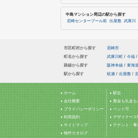
中島マンション周辺の駅から探す
尼崎センタープール前
出屋敷
武庫川
市区町村から探す
尼崎市
町名から探す
武庫川町
/
今福
/
路線から探す
阪神本線
/
東海
駅から探す
杭瀬
/
出屋敷
/
ホーム
駅近
会社概要
敷金も礼金も
プライバシーポリシー
ペット可
利用規約
デザイナーズ
サイトマップ
テナント・事
物件カタログ