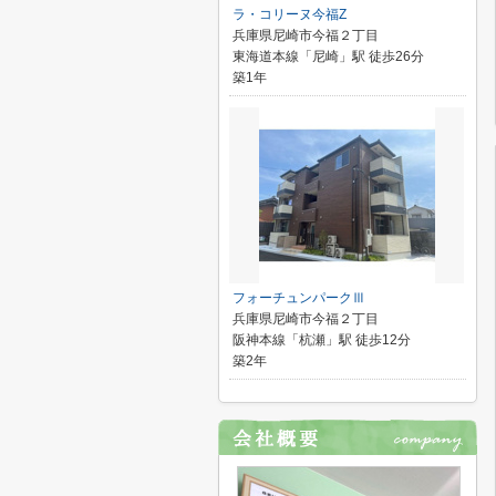
ラ・コリーヌ今福Z
兵庫県尼崎市今福２丁目
東海道本線「尼崎」駅 徒歩26分
築1年
フォーチュンパークⅢ
兵庫県尼崎市今福２丁目
阪神本線「杭瀬」駅 徒歩12分
築2年