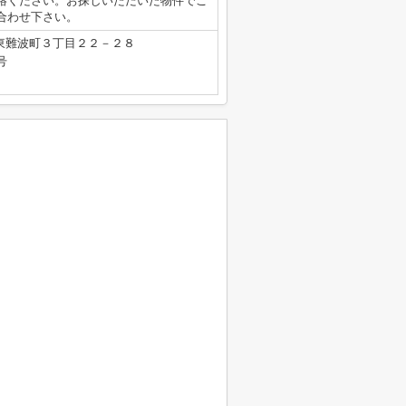
絡ください。お探しいただいた物件でご
合わせ下さい。
東難波町３丁目２２－２８
号