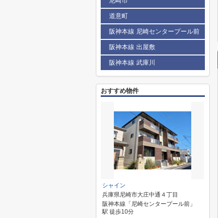
尼崎市
道意町
阪神本線 尼崎センタープール前
阪神本線 出屋敷
阪神本線 武庫川
おすすめ物件
シャイン
兵庫県尼崎市大庄中通４丁目
阪神本線「尼崎センタープール前」
駅 徒歩10分