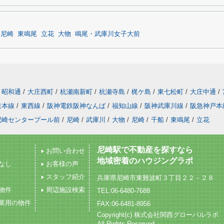
尼崎
東鳴尾
立花
大物
鳴尾・武庫川女子大前
昭和通
/
大庄西町
/
杭瀬南新町
/
杭瀬寺島
/
梶ケ島
/
東七松町
/
大庄中通
/
道本線
/
東西線
/
阪神電鉄阪神なんば
/
福知山線
/
阪神武庫川線
/
阪急神戸本
尼崎センタープール前
/
尼崎
/
武庫川
/
大物
/
尼崎
/
千船
/
東鳴尾
/
立花
尼崎駅で不動産を探すなら
お問い合わせ
地域密着のハウジングラボ
なし
お客様の声
スタッフ紹介
兵庫県尼崎市東難波町３丁目２２－２８
物件
周辺施設検索
TEL:06-6480-7688
業用の物件
FAX:06-6481-8956
Copyright(c) 株式会社関西グローバルラボ
All Rights Reserved.