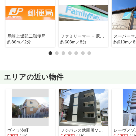
尼崎上坂部二郵便局
ファミリーマート 尼崎下坂部店
約86m／2分
約603m／8分
約610m／
エリアの近い物件
ヴィラ汐町
フジパレス武庫川Ⅴ番館
レーヴメゾ