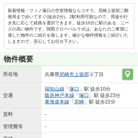
新着情報：フィノ塚口の空室情報ならコチラ。尼崎上坂部二郵
便局まで歩いてすぐ(徒歩2分)。2駅利用可能なので、用途や行
き先に応じて経路を選択できます。徒歩10分に駅のある、ニー
ズの高い物件です。関西グローバルラボは、あなたのご希望に
適した物件のご紹介を致します。確かな物件情報をご紹介いた
しますので、安心してお任せ下さい。
物件概要
所在地
兵庫県
尼崎市
上坂部
２丁目
福知山線
「
塚口
」駅 徒歩10分
交通
阪急神戸本線
「
塚口
」駅 徒歩23分
東海道本線
「
尼崎
」駅 徒歩22分
賃料
-
管理費等
-