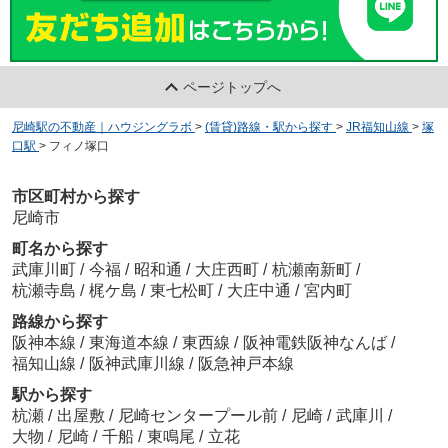
ページトップへ
尼崎駅の不動産｜ハウジングラボ
>
(賃貸)路線・駅から探す
>
JR福知山線
>
塚
口駅
>
フィノ塚口
市区町村から探す
尼崎市
町名から探す
武庫川町
/
今福
/
昭和通
/
大庄西町
/
杭瀬南新町
/
杭瀬寺島
/
梶ケ島
/
東七松町
/
大庄中通
/
宮内町
路線から探す
阪神本線
/
東海道本線
/
東西線
/
阪神電鉄阪神なんば
/
福知山線
/
阪神武庫川線
/
阪急神戸本線
駅から探す
杭瀬
/
出屋敷
/
尼崎センタープール前
/
尼崎
/
武庫川
/
大物
/
尼崎
/
千船
/
東鳴尾
/
立花