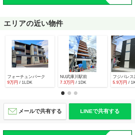
エリアの近い物件
フォーチュンパーク
NU武庫川駅前
9
万
円
/ 1LDK
7.3
万
円
/ 1DK
5.9
万
円
/ 1
メールで共有する
LINEで共有する