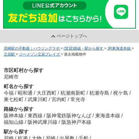
ページトップへ
尼崎駅の不動産｜ハウジングラボ
>
(賃貸)路線・駅から探す
>
JR東海道本線
>
立花駅
>
ジーメゾン立花プレイズ
>
過去掲載物件
市区町村から探す
尼崎市
町名から探す
今福
/
昭和通
/
大庄西町
/
杭瀬南新町
/
杭瀬寺島
/
梶ケ島
/
東七松町
/
武庫川町
/
宮内町
/
常光寺
路線から探す
阪神本線
/
東西線
/
阪神電鉄阪神なんば
/
東海道本線
/
福知山線
/
阪神武庫川線
/
阪急神戸本線
駅から探す
尼崎
/
杭瀬
/
大物
/
尼崎
/
出屋敷
/
千船
/