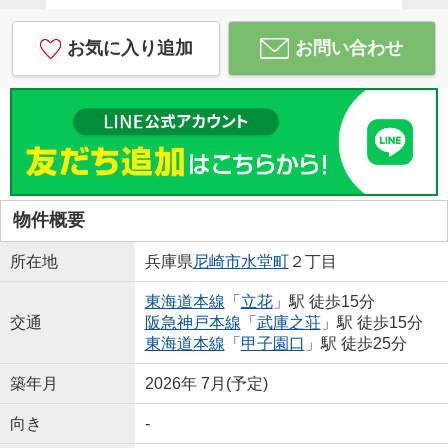
お気に入り追加
お問い合わせ
物件概要
所在地
兵庫県
尼崎市
水堂町
２丁目
東海道本線
「
立花
」駅 徒歩15分
交通
阪急神戸本線
「
武庫之荘
」駅 徒歩15分
東海道本線
「
甲子園口
」駅 徒歩25分
築年月
2026年 7月(予定)
向き
-