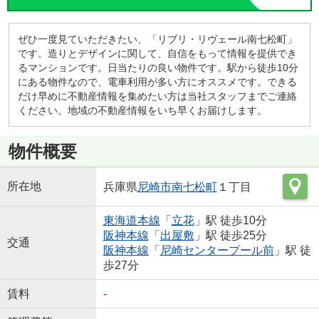
ぜひ一度見ていただきたい、「リブリ・リヴェール南七松町」
です。造りとデザインに関して、自信をもって情報を提供でき
るマンションです。日当たりの良い物件です。駅から徒歩10分
にある物件なので、電車利用が多い方にオススメです。できる
だけ早めに不動産情報を集めたい方は当社スタッフまでご連絡
ください。地域の不動産情報をいち早くお届けします。
物件概要
所在地
兵庫県
尼崎市
南七松町
１丁目
東海道本線
「
立花
」駅 徒歩10分
阪神本線
「
出屋敷
」駅 徒歩25分
交通
阪神本線
「
尼崎センタープール前
」駅 徒
歩27分
賃料
-