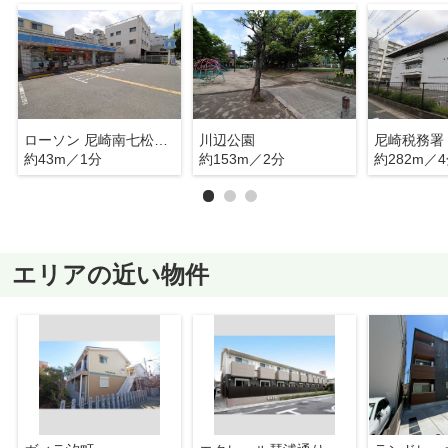
ローソン 尼崎南七松町一丁目店
川辺公園
尼崎税務署
約43m／1分
約153m／2分
約282m／
エリアの近い物件