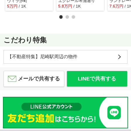
ヴィラ汐町
エクレール琴浦通り
ランドレー
5
万
円
/ 1K
5.8
万
円
/ 1K
7.6
万
円
/ 1
こだわり特集
【不動産特集】尼崎駅周辺の物件
メールで共有する
LINEで共有する