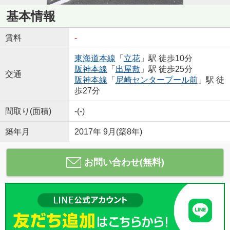
基本情報
賃料
-
東海道本線
「
立花
」駅 徒歩10分
阪神本線
「
出屋敷
」駅 徒歩25分
交通
阪神本線
「
尼崎センタープール前
」駅 徒
歩27分
間取り(面積)
-(-)
築年月
2017年 9月(築8年)
お問い合わせ(無料)