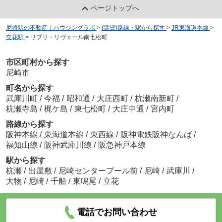
ページトップへ
尼崎駅の不動産｜ハウジングラボ
>
(賃貸)路線・駅から探す
>
JR東海道本線
>
立花駅
>
リブリ・リヴェール南七松町
市区町村から探す
尼崎市
町名から探す
武庫川町
/
今福
/
昭和通
/
大庄西町
/
杭瀬南新町
/
杭瀬寺島
/
梶ケ島
/
東七松町
/
大庄中通
/
宮内町
路線から探す
阪神本線
/
東海道本線
/
東西線
/
阪神電鉄阪神なんば
/
福知山線
/
阪神武庫川線
/
阪急神戸本線
駅から探す
杭瀬
/
出屋敷
/
尼崎センタープール前
/
尼崎
/
武庫川
/
大物
/
尼崎
/
千船
/
東鳴尾
/
立花
電話でお問い合わせ